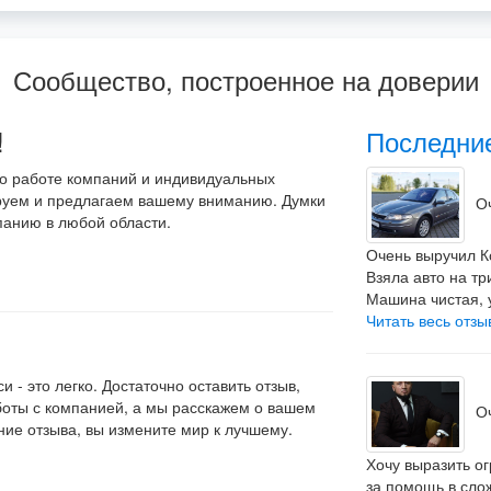
Сообщество, построенное на доверии
!
Последни
 о работе компаний и индивидуальных
руем и предлагаем вашему вниманию. Думки
О
панию в любой области.
Очень выручил К
Взяла авто на тр
Машина чистая, у
Читать весь отз
 - это легко. Достаточно оставить отзыв,
боты с компанией, а мы расскажем о вашем
О
ние отзыва, вы измените мир к лучшему.
Хочу выразить о
за помощь в сло