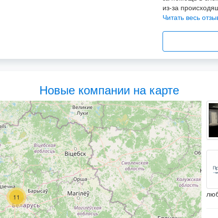
из-за происходящ
Читать весь отзы
О
Рустам Юрьевич 
Новые компании на карте
начала он напра
очень быстро, бу
Читать весь отзы
О
Хотим выразить 
Демидовец Екат
юридическую пом
люб
11
Читать весь отз