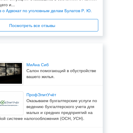
его и...
в о Адвокат по уголовным делам Булатов Р. Ю.
Посмотреть все отзывы
чень хорошо
взял в свои руки наше непростое дело. С самого
вил следствие по правильному пути. Среагировал
квально...
МиАна Сиб
в о Адвокат по уголовным делам Булатов Р. Ю.
Салон помогающий в обустройстве
вашего жилья.
чень хорошо
ПрофЭлитУчёт
Оказываем бухгалтерские услуги по
искренню благодарность нашему адвокату
ведению бухгалтерского учета для
ерине Михайловне за высококвалифиципованную
малых и средних предприятий на
ощь и всяческую подд...
ой системе налогообложения (ОСН, УСН).
ыв о Адвокат Демидовец Екатерина Михайловна