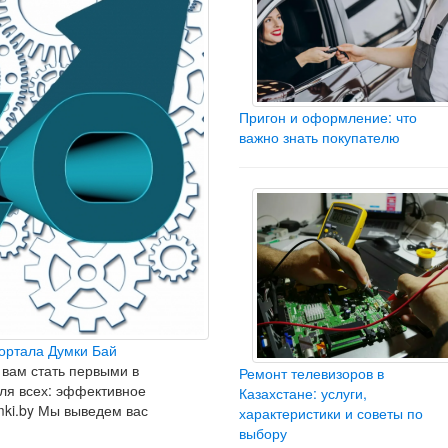
Пригон и оформление: что
важно знать покупателю
ортала Думки Бай
вам стать первыми в
Ремонт телевизоров в
ля всех: эффективное
Казахстане: услуги,
ki.by Мы выведем вас
характеристики и советы по
выбору