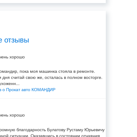
е отзывы
чень хорошо
омандир, пока моя машинка стояла в ремонте.
и дня считай свою же, осталась в полном восторге.
хоженн...
ыв о Прокат авто КОМАНДИР
чень хорошо
громную благодарность Булатову Рустаму Юрьевичу
жной ситуации. Оказавшись в состоянии отчаяния