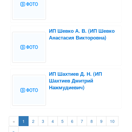
ИП Шевко А. В. (ИП Шевко
Анастасия Викторовна)
ИП Шахтиев Д. Н. (ИП
Шахтиев Дмитрий
Нажмудиевич)
«
1
2
3
4
5
6
7
8
9
10
»