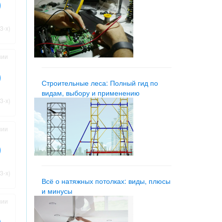
3-х)
нии
Строительные леса: Полный гид по
видам, выбору и применению
3-х)
нии
3-х)
Всё о натяжных потолках: виды, плюсы
и минусы
нии