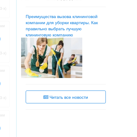
3-х)
Преимущества вызова клининговой
компании для уборки квартиры. Как
нии
правильно выбрать лучшую
клининговую компанию
3-х)
нии
Читать все новости
3-х)
нии