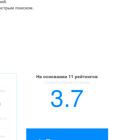
ний.
ыстрым поиском.
На основании
11 рейтингов
Средняя оценка по рынку
3.7
нии
3-х)
нии