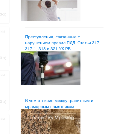
3-х)
нии
Преступления, связанные с
нарушением правил ПДД. Статьи 317,
317-1, 318 и 321 УК РБ
3-х)
нии
В чем отличие между гранитным и
3-х)
мраморным памятником
нии