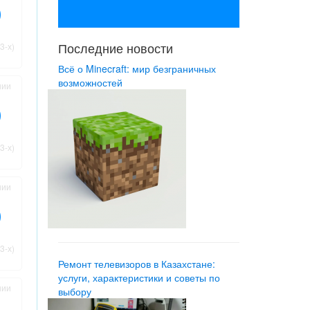
Последние новости
3-х)
Всё о Minecraft: мир безграничных
возможностей
нии
3-х)
нии
3-х)
Ремонт телевизоров в Казахстане:
услуги, характеристики и советы по
нии
выбору