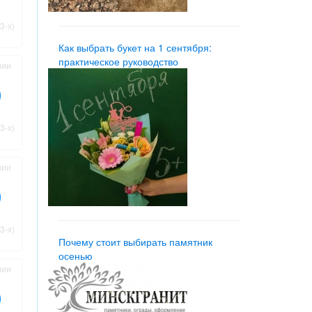
3-х)
Как выбрать букет на 1 сентября:
практическое руководство
нии
3-х)
нии
3-х)
Почему стоит выбирать памятник
осенью
нии