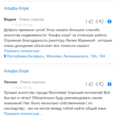
Альфа-Хоум
Вадим
Очень хорошо
1
0
2 года назад
Доброго времени суток! Хочу сказать большое спасибо
агентству недвижимости "Альфа-хоум" за отличную работу.
Огромная благодарность риелтору Лилии Маркиной , которая
очень доходчиво объясняет все тонкости нашего
законодательства , за её профессионализм в работе, за
Показать полностью...
индивидуальный подход к каждому из участников сделки
Республика Беларусь, Могилев, Лепешинского, 12А, 104
купли-продажи. Сделка прошла быстро и без всяких проблем!
Желаю вам побольше благодарных клиентов. Однозначно
Альфа-Хоум
буду рекомендовать именно вас!
Профессионализм сотрудников Индивидуальный подход
Оксана
Очень хорошо
1
0
-
2 года назад
Лучшее агентство города Могилёва! Хороший коллектив! Всё
быстро и чётко! Обязательно буду рекомендовать своим
знакомым! Нас было несколько собственников ( по
наследству) , мы не могли между собой найти общий язык.
Сотрудники Альфа-хоум были нашим звеном. В итоге
Показать полностью...