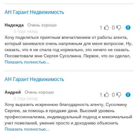
благополучно вышли на сделку. Спасибо Вам!
Профессионализм, грамотный подход к каждому.
АН Гарант Недвижимость
Надежда
Очень хорошо
1
0
2 года назад
Хочу поделиться приятным впечатлинием от работы агента,
который занимался очень напряжным для меня вопросом. Ну,
сказать, что я не спала год нормально, это ничего не сказать.
Посоветовали мне Сергея Сусолкина. Первое, что он сделал,
это успокоил меня и привел нервишки в равновесие.)) тут вам
Показать полностью...
и агент и психолог в одном лице. И дальше забрал весь
дурдом на себя. Я только вовремя отвечала на важные
АН Гарант Недвижимость
вопросы и иногда ставила подпись. Рада,что у нас еще есть
такие профи. Спасибо!
Андрей
Очень хорошо
1
0
2 года назад
Хочу выразить искреннюю благодарность агенту, Сусолкину
Сергею, за помощь в продаже дачи. Высокий уровень
профессионализма, индивидуальный подход и максимальный
учет пожеланий, умение просто и доходчиво объяснить
сложные тонкости законодательства. Сергей, спасибо за Вашу
Показать полностью...
работу, очень благодарны за решение сложного вопроса!