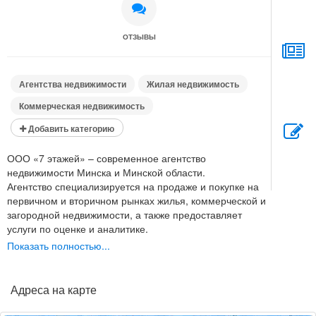
ОТЗЫВЫ
Агентства недвижимости
Жилая недвижимость
Коммерческая недвижимость
Добавить категорию
ООО «7 этажей» – современное агентство
недвижимости Минска и Минской области.
Агентство специализируется на продаже и покупке на
первичном и вторичном рынках жилья, коммерческой и
загородной недвижимости, а также предоставляет
услуги по оценке и аналитике.
Высококвалифицированные специалисты агентства
Показать полностью...
осуществляют сопровождение сделок с недвижимостью
на всех их этапах. В агентстве работает дружная
команда риэлтеров и агентов, которые получили свой
Адреса на карте
солидный опыт в ведущих агентствах города Минска.
Агентство оказывает разные виды услуг: от покупки и