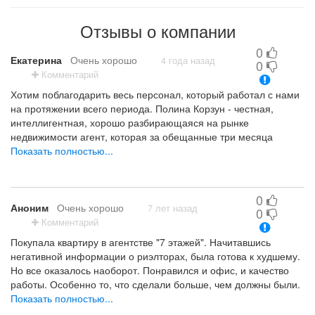
Отзывы о компании
0
Екатерина
Очень хорошо
4 года назад
0
Комментарий
Хотим поблагодарить весь персонал, который работал с нами
на протяжении всего периода. Полина Корзун - честная,
интеллигентная, хорошо разбирающаяся на рынке
недвижимости агент, которая за обещанные три месяца
каждый раз приезжала с покупателями, участвовала с ними в
Показать полностью...
обсуждении, всегда давала дельный совет, консультации.
Побольше бы таких сотрудников!
Желаем процветания компании "7 этажей", надежных
0
клиентов и ответственных сотрудников.
Аноним
Очень хорошо
7 лет назад
0
Комментарий
Работа с агентом Полина были на самом высоком уровне. Ее
помощь была всегда актуальна и своевременна
Покупала квартиру в агентстве "7 этажей". Начитавшись
негативной информации о риэлторах, была готова к худшему.
Но все оказалось наоборот. Понравился и офис, и качество
работы. Особенно то, что сделали больше, чем должны были.
На самой сделке возник непростой вопрос, который агенты
Показать полностью...
разрешили наилучшим для нас образом! Отдельное спасибо