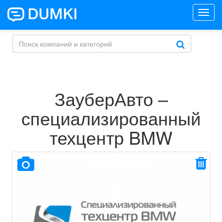
Toggl
navig
ЗауберАвто –
специализированный
техцентр BMW