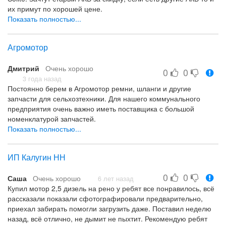
их примут по хорошей цене.
Показать полностью...
все
Агромотор
Дмитрий
Очень хорошо
0
0
3 года назад
Постоянно берем в Агромотор ремни, шланги и другие
запчасти для сельхозтехники. Для нашего коммунального
предприятия очень важно иметь поставщика с большой
номенклатурой запчастей.
За время работы они показали себя аккуратными и
Показать полностью...
исполнительными поставщиками. Рекомендуем всем.
быстрая доставка приемлемые цены большой ассортимент
ИП Калугин НН
не выявил
0
0
Саша
Очень хорошо
6 лет назад
Купил мотор 2,5 дизель на рено у ребят все понравилось, всё
рассказали показали сфотографировали предварительно,
приехал забирать помогли загрузить даже. Поставил неделю
назад, всё отлично, не дымит не пыхтит. Рекомендую ребят