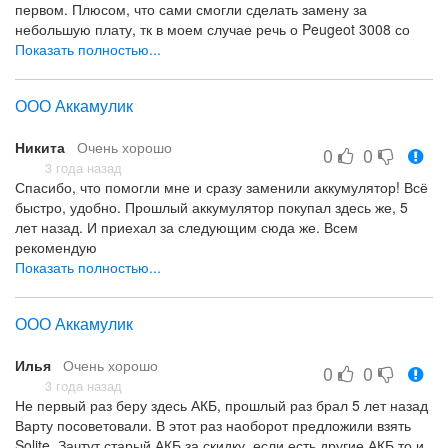
первом. Плюсом, что сами смогли сделать замену за
небольшую плату, тк в моем случае речь о Peugeot 3008 со
своей спецификой установки. Всем рекомендую
Показать полностью...
ООО Аккамулик
Никита
Очень хорошо
0
0
3 года назад
Спасибо, что помогли мне и сразу заменили аккумулятор! Всё
быстро, удобно. Прошлый аккумулятор покупал здесь же, 5
лет назад. И приехал за следующим сюда же. Всем
рекомендую
Показать полностью...
Все
ООО Аккамулик
Илья
Очень хорошо
0
0
3 года назад
Не первый раз беру здесь АКБ, прошлый раз брал 5 лет назад
Варту посоветовали. В этот раз наоборот предложили взять
Solite. Зачтут старый АКБ за скидку, если есть другие АКБ то и