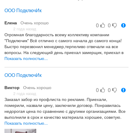
ООО ПодключИк
Елена
Очень хорошо
0
0
2 года назад
Огромная благодарность всему коллективу компании
"Подключик" Всё отлично с самого начала до самого конца!
Быстро перезвонил менеджер,терпеливо отвечали на все
вопросы. На следующий день приехал замерщик, приехал в
то время, которое было оговорено,заранее отзвонился. На
Показать полностью...
месте помог определиться с выбором, у него с собой образцы,
можно сравнить,выбрать.Заключили договор. За день до
ООО ПодключИк
монтажа отзвонились, всё уточнили. В день монтажа приехали
с утра,как обещали. Трое парней,работали очень усердно,
Виктор
Очень хорошо
выслушали мои пожелания,сохранили куст колючего
0
0
боярышника рядом с забором. Вообще очень вежливые и
2 года назад
Заказал забор из профлиста по рекламе. Приехали,
тактичные люди. Забор из евро-штакетника 22 метра возвели
померили, назвали цену, заключили договор. Понравилась
за день. При этом был сложный демонтаж старого забора.
недорогая цена по сравнению с другими организациями. Все
Забор получился - загляденье,все спрашивают, что за фирма
выполнили в срок и качество материала хорошее, советую.
устанавливала)). Большое спасибо! Желаю всему коллективу
Показать полностью...
здоровья и процветания!
Пунктуальность, аккуратность, вежливость, цены
Все хорошо
Качество, персонал, цена