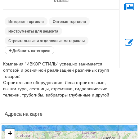
ОТЗЫВЫ
Интернет-торговля
Оптовая торговля
Инструменты для ремонта
Строительные и отделочные материалы
Добавить категорию
Компания "ИВКОР СТИЛЬ" успешно занимается
оптовой и розничной реализацией различных групп
товаров:
Строительное оборудование: Леса строительные,
вышки-тура, лестницы, стремянки, гидравлические
тележки, трубогибы, вибраторы глубинные и другой
строительный инвентарь.
Показать полностью...
Строительные материалы: Кровля и комплектующие к
Адреса на карте
ней, водосточные системы, блоки, кирпич, мансардные
окна, чердачные лестницы, оргстекло и поликарбонат.
+
Пневматическое и гидравлическое оборудование: