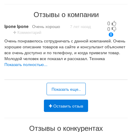
Товары для дома
Отзывы о компании
Композитно-полимерные газовые баллоны и доп
оборудование к ним
0
Ipone Ipone
Очень хорошо
7 лет назад
0
Сварочное оборудование
Комментарий
Очень понравилось сотрудничать с данной компанией. Очень
Садовый инвентарь
хорошее описание товаров на сайте и консультант объясняет
все очень доступно и по телефону, и когда привезли товар.
Молодой человек все показал и рассказал. Техника
соответствует заявленным параметрам. Всем рекомендую
Показать полностью...
Приемлемые цены.
Показать еще..
Оставить отзыв
Отзывы о конкурентах