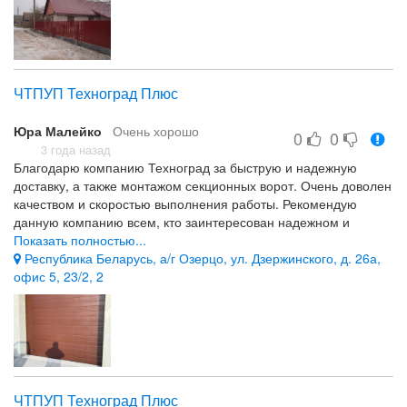
-
ЧТПУП Техноград Плюс
Юра Малейко
Очень хорошо
0
0
3 года назад
Благодарю компанию Техноград за быструю и надежную
доставку, а также монтажом секционных ворот. Очень доволен
качеством и скоростью выполнения работы. Рекомендую
данную компанию всем, кто заинтересован надежном и
добросовестном поставщике.
Показать полностью...
Республика Беларусь, а/г Озерцо, ул. Дзержинского, д. 26а,
цена, качество, персонал
офис 5, 23/2, 2
ЧТПУП Техноград Плюс