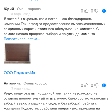
Юрий
Очень хорошо
0
0
3 года назад
Я хотел бы выразить свою искреннюю благодарность
компании Техноград за предоставление высококачественных
секционных ворот и отличного обслуживания клиентов. С
самого начала процесса выбора и покупки до момента
установки, компания проявила профессионализм,
Показать полностью...
компетентность и дружелюбие.
Особенно хочется отметить команду специалистов в области
обслуживания клиентов, которые всегда были готовы помочь и
консультировать меня на всех этапах. Благодаря их грамотной
работе и подробным объяснениям, я смог быстро
ООО ПодключИк
определиться с выбором подходящих секционных ворот,
исходя из моих потребностей и бюджета.
Антонина
Очень хорошо
0
0
Доставка и установка ворот произошли в оговоренные сроки,
3 года назад
Редко пишу отзывы, но данной компании невозможно не
что свидетельствует о высокой надежности и ответственности
оставить положительный отзыв, нужно было срочно установить
компании Техноград. Отдельное внимание заслуживает
забор ( въехала машина и сидели без забора), ребята с
качество выполнения работ: специалисты обеспечили
компании Подключик сработали оперативно, приехали на
аккуратную и быструю установку, что существенно повысило