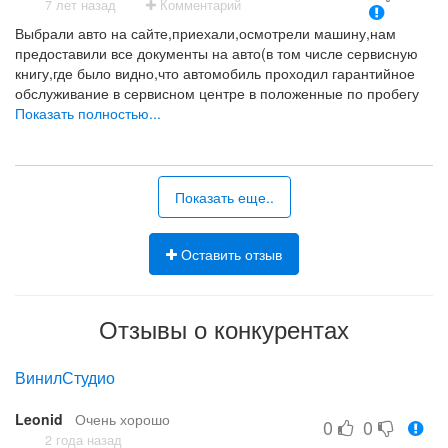
7 лет назад
Комментарий
Выбрали авто на сайте,приехали,осмотрели машину,нам
предоставили все документы на авто(в том числе сервисную
книгу,где было видно,что автомобиль проходил гарантийное
обслуживание в сервисном центре в положенные по пробегу
сроки)Решили купить;сделку оформили в течение получаса,т.к.
Показать полностью...
документы были подготовлены.Приехали домой,оформили в
ГАИ,прошли без проблем тех.осмотр.Прошёл
месяц,автомобилем полностью довольны и с чистой совестью
можем рекомендовать этот автосалон другим покупателям!!!
Показать еще..
Нет
Оставить отзыв
Отзывы о конкурентах
ВинилСтудио
Leonid
Очень хорошо
0
0
2 года назад