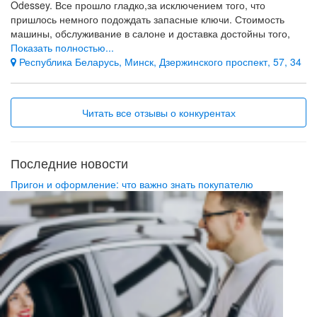
Odessey. Все прошло гладко,за исключением того, что
пришлось немного подождать запасные ключи. Стоимость
машины, обслуживание в салоне и доставка достойны того,
чтобы рекомендовать знакомым и друзьям!
Показать полностью...
Республика Беларусь, Минск, Дзержинского проспект, 57, 34
Обслуживание,доставка,цена
Пришлось ждать запасные ключи
Читать все отзывы о конкурентах
Последние новости
Пригон и оформление: что важно знать покупателю