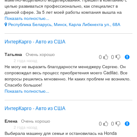
материальные цели и ценности для каждого. Хотелось бы
целью развиваться профессионально, как специалист в
повышения тарифов за оклейку, так как от качественной
данной сфере. За 5 лет моей работы компания вышла на
работы зависит авторитет компании, а чем выше оплата
новый уровень и другие объемы производства. Я как растущий
Показать полностью...
труда, тем меньше оклейщики будут задумываться об
специалист хотел расти и расти вместе с компанией.
Республика Беларусь, Минск, Карла Либкнехта ул., 68А
подработках на стороне и будут стараться по полной для
Компания растет и это хорошая возможность применить
блага компании и своего блага.
полученные навыки, поделиться опытом и приносить пользу
ИнтерКарго - Авто из США
1. Отлаженные процессы. 2. Качество 3. Коллектив 4.
как себе, так и компании. В данной компании мне нравится
Условия труда 5. Обратная связь и поддержка
сплоченный и ответственный коллектив, очень отзывчивый;
1. Хочется повышение нормо-часов.
Татьяна
Очень хорошо
приятные и комфортные условия труда; своевременная и
0
0
высокая заработная плата; возможность развития и обучения.
2 года назад
Не могу не выразить благодарности менеджеру Сергею. Он
Хотелось бы улучшить, на мой взгляд, систему мотивации,
сопровождал весь процесс приобретения моего Cadilac. Все
стандартизировать действия сотрудников, синхронизировать
вопросы решились мгновенно. Ни каких проблем не возникло.
работу отделов друг с другом.
Спасибо большое!
Сплоченный коллектив, высокий уровень ЗП, возможность
Показать полностью...
обучения и развития
Быстрота и чёткость сотрудника.
Система мотивации, взаимодействие между сотрудниками
Такого не обнаружилось
ИнтерКарго - Авто из США
Елена
Очень хорошо
0
0
2 года назад
Выбирала машину для семьи и остановилась на Honda