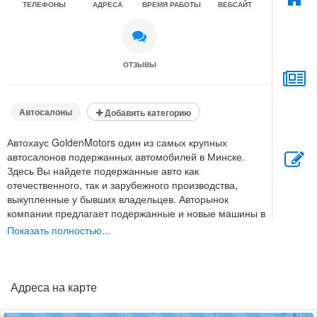
ТЕЛЕФОНЫ
АДРЕСА
ВРЕМЯ РАБОТЫ
ВЕБСАЙТ
ОТЗЫВЫ
Автосалоны
Добавить категорию
Автохаус GoldenMotors один из самых крупных
автосалонов подержанных автомобилей в Минске.
Здесь Вы найдете подержанные авто как
отечественного, так и зарубежного производства,
выкупленные у бывших владельцев. Авторынок
компании предлагает подержанные и новые машины в
отличном техническом состоянии и с полностью
Показать полностью...
открытой и проверенной историей. Оказываются
дополнительные услуги по страхованию автомобилей,
также выдаются кредиты на авто и в лизинг.
Адреса на карте