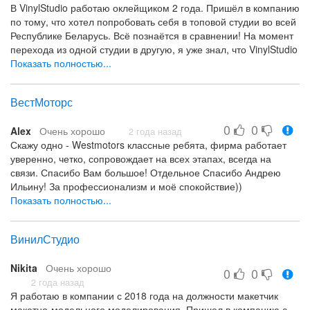
В VinylStudio работаю оклейщиком 2 года. Пришёл в компанию
по тому, что хотел попробовать себя в топовой студии во всей
Республике Беларусь. Всё познаётся в сравнении! На момент
перехода из одной студии в другую, я уже знал, что VinylStudio
– это «космос» с её отлаженными процессами в работе,
Показать полностью...
логистике и иных структурных подразделениях.
На сегодняшний день VinylStudio шагнула на сотни шагов
ВестМоторс
вперёд от других студий, поэтому сотрудникам здесь работать
по кайфу и не скучно!
0
0
Alex
Очень хорошо
Очень нравится в компании условия труда, отлично
2 года назад
Скажу одно - Westmotors классные ребята, фирма работает
налаженные процессы для коммуникации между различного
уверенно, четко, сопровождает на всех этапах, всегда на
рода сотрудниками. Хорошо проработан костяк коллектива,
связи. Спасибо Вам большое! Отдельное Спасибо Андрею
атмосфера максимально настроена на хороший лад в студии.
Ильину! За профессионализм и моё спокойствие))
Нравится подход к решению любых вопросов и проблем, как
Показать полностью...
рабочих, так и личных. Нравится обратная связь от
Однозначно буду еще обращаться!
руководства, поддержка чувствуется всегда, как и
индивидуальный подход к каждому.
ВинилСтудио
Удачи и позитива!
Улучшить бы хотелось взаимоотношения со всеми
Nikita
Очень хорошо
структурными подразделениями, чтобы люди понимали
0
0
2 года назад
общие цели компании и все вместе стремились к их
Я работаю в компании с 2018 года на должности макетчик
достижению и двигались на одной волне. Ещё есть
макетно-модельного моделирования. Пришел в компанию с