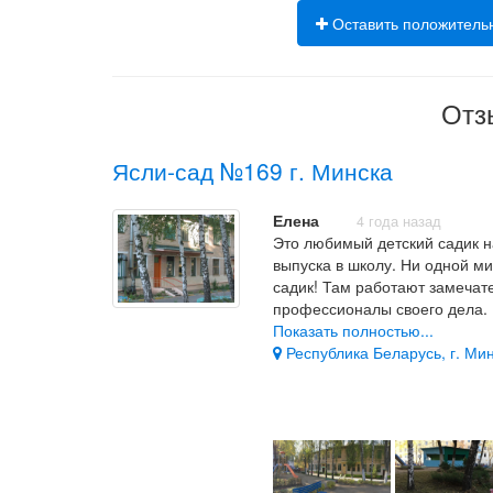
Оставить положитель
Отз
Ясли-сад №169 г. Минска
Елена
4 года назад
Это любимый детский садик н
выпуска в школу. Ни одной ми
садик! Там работают замечат
профессионалы своего дела.
Показать полностью...
Весь коллектив от нянь до ад
Республика Беларусь, г. Мин
безопасно, уютно и с пользой
Вкусная еда, много игрушек,
развлечения на очень достойн
всегда заняты: лепят, рисуют