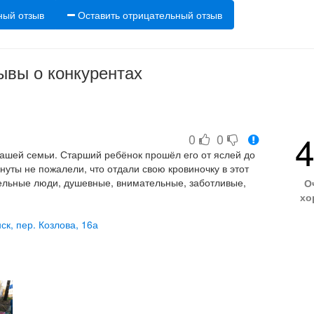
ный отзыв
Оставить отрицательный отзыв
ывы о конкурентах
4
0
0
ашей семьи. Старший ребёнок прошёл его от яслей до
нуты не пожалели, что отдали свою кровиночку в этот
ельные люди, душевные, внимательные, заботливые,
О
хо
министрации старается сделать всё, чтобы детям было
ск, пер. Козлова, 16а
 проводить время без родителей.
 множество развивающих занятий, праздники и
ом уровне. Созданы все условия для развития, дети
, танцуют, занимаются спортом, играют.