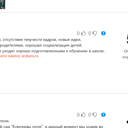
ны, находят подход к каждому ребенку. Заведующая
росьбу услышат и всегда окажут помощь в решении.
енка поведем именно в этот садик.
кружки и занятия
0
0
отсутствие текучести кадров, новые идеи,
с родителями, хорошая социализация детей.
и уходят хорошо подготовленными к обучению в школе.
О
вели замену асфальта
хо
0
0
тели.
 сад "Елисеевы поля", в данный момент мы ходим во