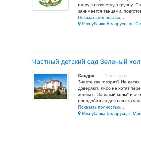
вторую возрастную группу. Са
занимается танцами, подгото
новый уровень, ребёнок разв
Показать полностью...
логопед, который занимается 
Республика Беларусь, аг. Се
упражнения не повредят ни о
развития. Мы доверяем наше
наличие логопеда
Частный детский сад Зеленый хо
Сандра
7 лет назад
Знаете как говорят? На детях 
доверяют, либо не хотят пере
ходим в "Зеленый холм" и оче
понадобиться для вашего чада
подготовку к школе, проводят
Показать полностью...
видеонаблюдение - плюсы это
Республика Беларусь, г. Минс
Есть бассейн, сауна и масса
высококвалифицированные спе
несколько врачей. Достойное
ребёнку, уютная, домашняя ат