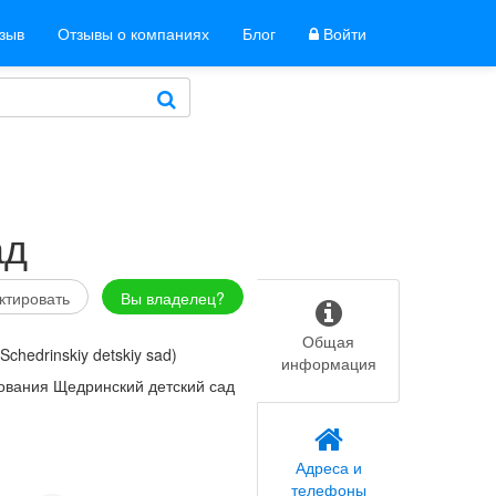
тзыв
Отзывы о компаниях
Блог
Войти
ад
ктировать
Вы владелец?
Общая
chedrinskiy detskiy sad)
информация
ования Щедринский детский сад
Адреса и
телефоны