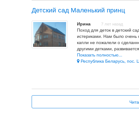
видеонаблюдение квалифиц
Детский сад Маленький принц
психолога бассейн
Ирина
7 лет назад
Поход для деток в детский са
истериками. Нам было очень 
капли не пожалели о сделанн
другими детками, развивается
непродолжительный период вр
Показать полностью...
речи. Дальше будет ещё лучш
Республика Беларусь, пос. Ц
английский язык, который оче
это прекрасное отношение к 
педагоги наличие логопед
Чита