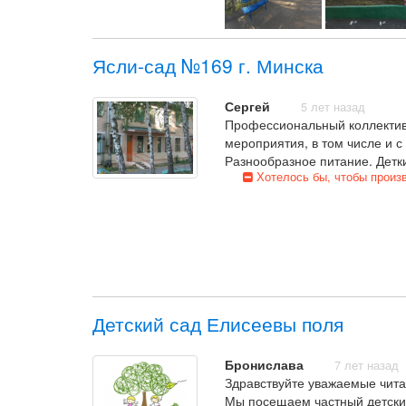
Воспитатели очень вниматель
замечательная. Любую вашу п
Уже совсем скоро второго реб
Ясли-сад №169 г. Минска
Коллектив, еда, игрушки, 
Сергей
5 лет назад
Профессиональный коллектив, 
мероприятия, в том числе и 
Разнообразное питание. Детк
Хотелось бы, чтобы произ
Детский сад Елисеевы поля
Бронислава
7 лет назад
Здравствуйте уважаемые чита
Мы посещаем частный детский