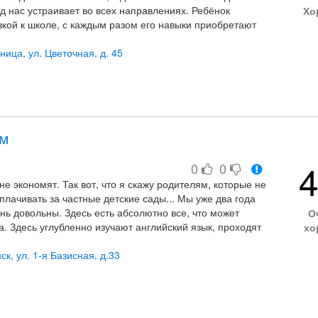
д нас устраивает во всех направлениях. Ребёнок
Хо
вкой к школе, с каждым разом его навыки приобретают
ивается с положительной динамикой. В саду есть
с детками. У нас нет проблем с речью, но различные
ница, ул. Цветочная, д. 45
дному ребёнку, который находиться в процессе
го малыша профессионалам и все советуем)
лм
4
0
0
не экономят. Так вот, что я скажу родителям, которые не
плачивать за частные детские сады... Мы уже два года
нь довольны. Здесь есть абсолютно все, что может
О
. Здесь углубленно изучают английский язык, проходят
хо
 развивающие занятия . В саду ведётся постоянное
го, я думаю не стоит перечислять.
к, ул. 1-я Базисная, д.33
жный кабинет. Работают самые лучшие,
циалисты: педагоги, есть логопед, психолог и
 пятиразовое питание, хорошее отношение к каждому
мосфера - вот что вас ждёт в саду "Зеленый холм".