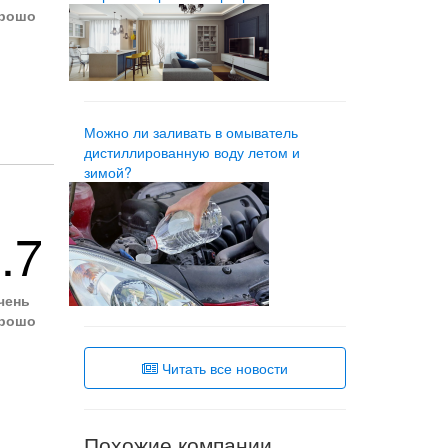
рошо
Можно ли заливать в омыватель
дистиллированную воду летом и
зимой?
.7
чень
рошо
Читать все новости
Похожие компании