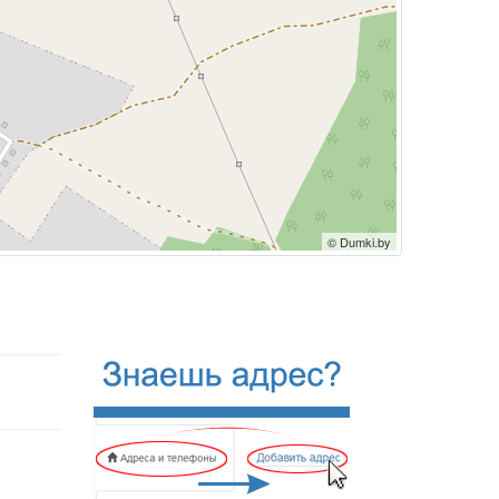
© Dumki.by