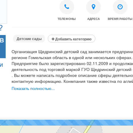
ТЕЛЕФОНЫ
АДРЕСА
ВРЕМЯ РАБОТЫ
Детские сады
Добавить категорию
Организация Щедринский детский сад занимается предприни
регионе Гомельская область в одной или нескольких сферах.
Предприятие было зарегистрировано 02.11.2009 и продолжа
деятельность под торговой маркой ГУО Щедринский детский 
. Вы можете написать подробное описание сферы деятельно
контактную информацию. Конмпания также известна по агли
detskiy sad.
Показать полностью...
Написав отзыв о компании вы сможете поделиться со всеми
чтобы в дальнейшем другие пользователи смогли однозначно
компанию.