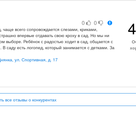
ированные педагоги качество пищи наличие логопеда и
4
0
0
д, чаще всего сопровождается слезами, криками,
страшно впервые отдавать свою кроху в сад. Но мы ни
ом выборе. Ребёнок с радостью ходит в сад, общается с
О
. В саду есть логопед, который занимается с детками. За
хо
емени, у нашего ребёнка, значительно возросли навыки
е) Также нас привлёк "Маленький принц" уклоном на
нянка, ул. Спортивная, д. 17
нь пригодиться ребёнку в будущем. А самое главное -
каждому ребёнку)
а
ть все отзывы о конкурентах