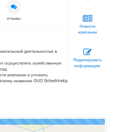
ОТЗЫВЫ
Новости
компании
мательской деятельностью в
Редактировать
ет осуществлять хозяйственную
информацию
сад.
сти компании и уточнить
йскому названию GUO Schedrinskiy
 вашим опытом сотрудничества,
 решить стоит ли обращаться в эту