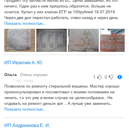
ничего. Один раз к ним пришлось обратится, больше не
хочется. Купил у них клапан ЕГР за 100рублей 16.07.2019.
Через два дня перестал работать, отвез назад и через день
19.07.2019 мне его поменяли. А через неделю и тот перестал
Показать полностью...
работать, но я уже был за границей. Вернулся только через
три недели 17.08.2019(суббота). В понедельник 19.08.2019
обратился к ним и всё менять не захотели, сказали много
времени прошло. А то что я физически не мог его им
привезти(в паспорте есть подтверждающие штампы) так это
их не интересует. Не советую покупать электроннику и
ИП Иванчик А. Ю.
сложные мех. изделия.
Вежливое обращение
Ольга
Очень хорошо
1
0
Продажа заведомо неиправных или на грани ресурса
7 лет назад
запчастей.
Позвонила по ремонту стиральной машины. Мастер хорошо
проконсультировал и посоветовал с моими поломками не
чинить, т.к это уже в моем случае не целесообразно.. Не
отдавать на ремонт деньги зря .. А лучше уже заменить..
Согласитесь .. не каждый скажет правду и не поедет чинить
Показать полностью...
лишь бы деньги заработать .. Поэтому пишу благодарность.
Спасибо.
ИП Андрианова Е. И.