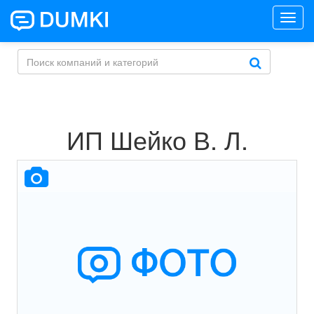
Toggl
navig
ИП Шейко В. Л.