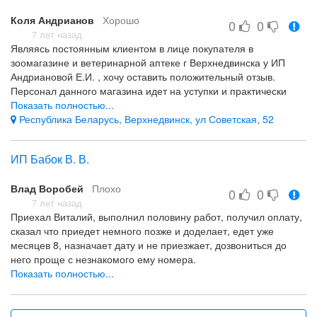
Коля Андрианов
Хорошо
0
0
7 лет назад
Являясь постоянным клиентом в лице покупателя в
зоомагазине и ветеринарной аптеке г Верхнедвинска у ИП
Андриановой Е.И. , хочу оставить положительный отзыв.
Персонал данного магазина идет на уступки и практически
любые требования своих покупателей.Ассортимент товара
Показать полностью...
почти на отлично, чуть не дотягиват до 5 в связи с
Республика Беларусь, Верхнедвинск, ул Советская, 52
нахождением магазина далеко от областного центра и
возможностей доставки.Работники вежливые, аккуратные,
ИП Бабок В. В.
работают честно,проводят различные акции и делают
периодически небольшие подарки, осуществляют бесплатные
Влад Воробей
Плохо
консультации по мере своих возможностей(хотя в других вет
0
0
аптеках платят деньги за обращение по поводу болезней
7 лет назад
Приехал Виталий, выполнил половину работ, получил оплату,
своего питомца). Режим работы данного торгового объекта
сказал что приедет немного позже и доделает, едет уже
устраивает не полностью-понедельник выходной.Хочу,что бы
месяцев 8, назначает дату и не приезжает, дозвониться до
на это обратили внимание.Плюс помещение не очень
него проще с незнакомого ему номера.
большое, а товара много. Желаю им расширения и улучшения
Показать полностью...
условий работы
выше
выше