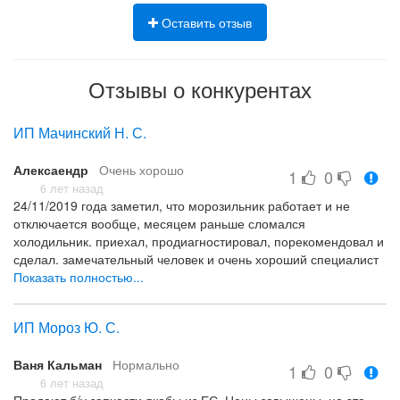
Оставить отзыв
Отзывы о конкурентах
ИП Мачинский Н. С.
Алексаендр
Очень хорошо
1
0
6 лет назад
24/11/2019 года заметил, что морозильник работает и не
отключается вообще, месяцем раньше сломался
холодильник. приехал, продиагностировал, порекомендовал и
сделал. замечательный человек и очень хороший специалист
Показать полностью...
все просто отлично, рекомендую
нет
ИП Мороз Ю. С.
Ваня Кальман
Нормально
1
0
6 лет назад
Продают б/у запчасти якобы из ЕС. Цены завышены, но это