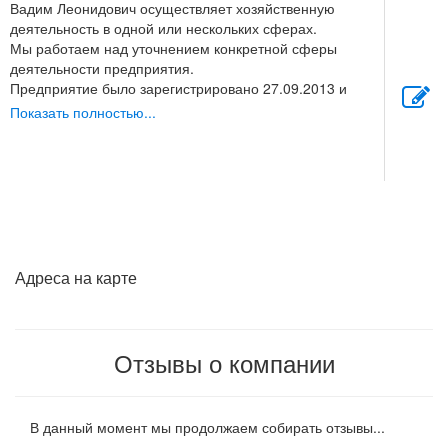
Вадим Леонидович осуществляет хозяйственную
деятельность в одной или нескольких сферах.
Мы работаем над уточнением конкретной сферы
деятельности предприятия.
Предприятие было зарегистрировано 27.09.2013 и
продолжает осуществлять хозяйственную деятельность
Показать полностью...
под торговой маркой ИП Шейко В. Л..
Положительные и отрицательные отзывы о работе IP
Sheyko V. L. продолжают поступать от новых клиентов.
По мнению пользователей и статистике недовольных
покупателей вы можете однозначно решить стоит ли
обращаться в эту компанию.
Адреса на карте
Отзывы о компании
В данный момент мы продолжаем собирать отзывы...