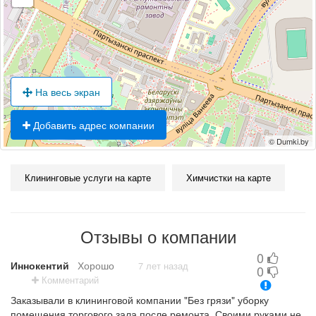
На весь экран
Добавить адрес компании
© Dumki.by
Клининговые услуги на карте
Химчистки на карте
Отзывы о компании
0
Иннокентий
Хорошо
7 лет назад
0
Комментарий
Заказывали в клининговой компании "Без грязи" уборку
помещения торгового зала после ремонта. Своими руками не