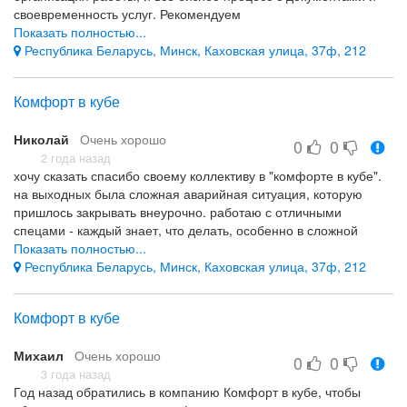
своевременность услуг. Рекомендуем
Показать полностью...
качество услуг, четкость бизнес-процессов, своевременность
Республика Беларусь, Минск, Каховская улица, 37ф, 212
Комфорт в кубе
Николай
Очень хорошо
0
0
2 года назад
хочу сказать спасибо своему коллективу в "комфорте в кубе".
на выходных была сложная аварийная ситуация, которую
пришлось закрывать внеурочно. работаю с отличными
спецами - каждый знает, что делать, особенно в сложной
ситуации. спасибо за профессионализм и скорость реакции на
Показать полностью...
мою просьбу о помощи.
Республика Беларусь, Минск, Каховская улица, 37ф, 212
настоящие профессионалы и напарники
-
Комфорт в кубе
Михаил
Очень хорошо
0
0
3 года назад
Год назад обратились в компанию Комфорт в кубе, чтобы