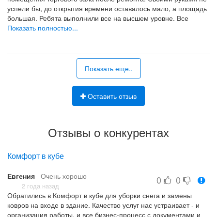
успели бы, до открытия времени оставалось мало, а площадь
большая. Ребята выполнили все на высшем уровне. Все
убрали, окна помыли. Все от побелки и пыли от гипсокартона
Показать полностью...
вычистили. Вся работа была выполнена без разводов, в плане
разводы после мойки. Считаю, что у компании огромное
будущее. Желаю им огромного количества клиентов
различного сегмента. При необходимости будем пользоваться
Показать еще..
услугами "Без грязи".
все хорошо
Оставить отзыв
Отзывы о конкурентах
Комфорт в кубе
Евгения
Очень хорошо
0
0
2 года назад
Обратились в Комфорт в кубе для уборки снега и замены
ковров на входе в здание. Качество услуг нас устраивает - и
организация работы, и все бизнес-процесс с документами и