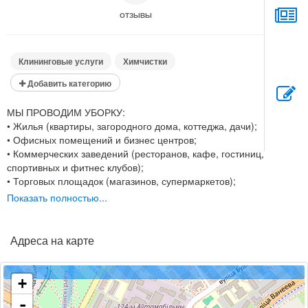
ОТЗЫВЫ
Клининговые услуги
Химчистки
Добавить категорию
МЫ ПРОВОДИМ УБОРКУ:
• Жилья (квартиры, загородного дома, коттеджа, дачи);
• Офисных помещений и бизнес центров;
• Коммерческих заведений (ресторанов, кафе, гостиниц,
спортивных и фитнес клубов);
• Торговых площадок (магазинов, супермаркетов);
• Складских помещений и прочего.
Показать полностью...
Кроме того, наша клининговая компания выполняет
работы по мойке окон, витрин и фасадов зданий. При
необходимости мы проведем генеральную уборку (в
Адреса на карте
том числе и после ремонта), оперативно соберем и
вывезем весь строительный мусор.
+
-