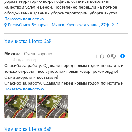
убрать территорию вокруг офиса, остались довольны
качеством услуг и ценой. Постепенно перешли на полное
обслуживание здания - уборка территории, уборка внутри
помещений, сезонные работы по мойке окон и очистке снега.
Показать полностью...
Обслуживание на уровне. Рекомендуем.
Республика Беларусь, Минск, Каховская улица, 37ф, 212
Качество обслуживания, полный комплекс необходимых нам
услуг у одного подрядчика.
Химчистка Щетка бай
Нет
Михаил
Очень хорошо
1
0
3 года назад
Спасибо за работу. Сдавали перед новым годом почистить и
только открыли - все супер. как новый ковер. рекомендую!
Сами забрали и доставили!
Спасибо за работу. Сдавали перед новым годом почистить и
только открыли - все супер. как новый ковер. рекомендую!
Показать полностью...
Качество
-
Химчистка Щетка бай