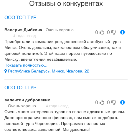
Отзывы о конкурентах
* Автобус в ужасном состоянии и не приспособлен для
дальних поездок;
ООО ТОП-ТУР
Деньги, кстати, собрали буквально сразу после отправления –
пока люди не успели понять куда и в чьи руки они попали.
Валерия Дыбкина
Очень хорошо
0
0
4 года назад
А попали они в автобус без всего – не было ни кондиционера,
Приобретали в компании рождественский автобусный тур в
ни Wi-Fi, ни розеток, ни столиков, ни сеток на спинках, ни
Минск. Очень довольны, как качеством обслуживания, так и
подножек, ни регулировки кресел по ширине, даже механизм
ценовой политикой. Этой наше первое путешествие по
наклона спинок (к слову, единственная опция нашего
Минску, впечатления незабываемые.
автобуса) - и тот работал через раз и не у всех. Одному из
Показать полностью...
Организация, стоимость
пассажиров прямо на сиденье капала через крышу вода – РГ
Республика Беларусь, Минск, Чкалова, 22
Не выявила
была невозмутима, даже подошла к нему только со второго
раза.
ООО ТОП-ТУР
На вопросы РГ отвечает: «Я вам не нянька, хотите няньку -
платите». Хамит и держит себя крайне самоуверенно и
валентин дубровских
0
0
невозмутимо, прикрывая этим свою полную
Очень хорошо
4 года назад
некомпетентность.
Очень много интересных туров по вполне адекватным ценам.
Даже при ограниченных финансах, нам смогли подобрать
Водитель – по манерам на одном уровне с РГ. Хамил – на
неплохой тур в Черногорию. Программа полностью
просьбу включить холодный обдув ответил: «А может ещё
соответствовала заявленной. Мы довольны!