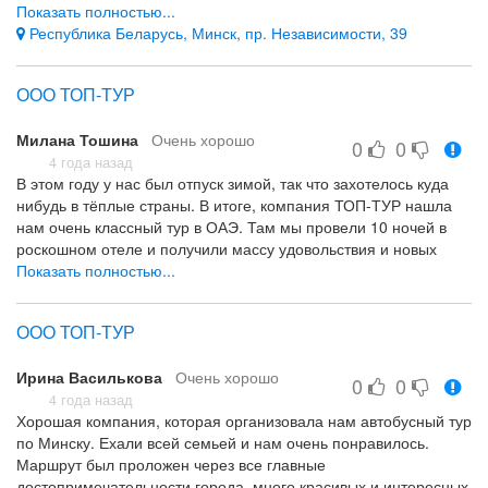
станцевать?».
Показать полностью...
Адекватные цены.
Республика Беларусь, Минск, пр. Независимости, 39
У нас нет ни единой претензии.
Одним словом - испорченный отдых. Не рекомендую!
Ничего!
ООО ТОП-ТУР
* Некомпетентные РГ и водитель; * Один водитель на 20
часов пути; * Ужасный автобус.
Милана Тошина
Очень хорошо
0
0
4 года назад
В этом году у нас был отпуск зимой, так что захотелось куда
нибудь в тёплые страны. В итоге, компания ТОП-ТУР нашла
нам очень классный тур в ОАЭ. Там мы провели 10 ночей в
роскошном отеле и получили массу удовольствия и новых
впечатлений.
Показать полностью...
ООО ТОП-ТУР
Ирина Василькова
Очень хорошо
0
0
4 года назад
Хорошая компания, которая организовала нам автобусный тур
по Минску. Ехали всей семьей и нам очень понравилось.
Маршрут был проложен через все главные
достопримечательности города, много красивых и интересных