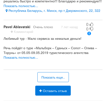
решались быстро и компетентно!!! Благодарю и рекомендую!!!
Обращаюсь уже 4 года и буду дальше!!! Удачи, процветания и
Показать полностью...
благодарных клиентов!!!!
Республика Беларусь, г. Минск, пр-т Дзержинского, 22, 322
Отношение к клиентам и цены
-
0
Pavel Ablavatski
Очень плохо
7 лет назад
0
Комментарий
Любимый тур - Мало сервиса за немалые деньги!
Речь пойдёт о туре «Мальборк – Гданьск – Сопот – Олива –
Торунь» от 05.05-09.05.2019 туристического агентства
"Любимый тур". Руководитель группы (далее – РГ) – Ольга
Показать полностью...
Станкевич, водитель – Дмитрий.
При достаточно немалой стоимости тура – 115 Евро (были
аналогичные варианты и за 90-100 Евро), со стороны
Показать еще..
организации плохо было всё – просто всё!
Если тезисно, то:
Оставить отзыв
* Совершенно некомпетентные и [скрыто модератором]
руководитель группы и водитель;
* Один водитель (один, Карл!) на 20 часов непрерывного пути;