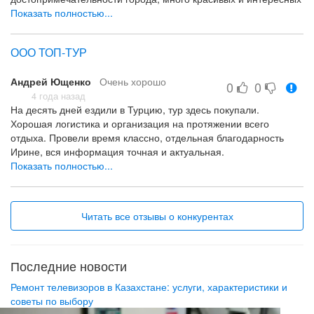
мест увидели. Спасибо!
Показать полностью...
Качество сервиса, цены.
Не заметили такого.
ООО ТОП-ТУР
Андрей Ющенко
Очень хорошо
0
0
4 года назад
На десять дней ездили в Турцию, тур здесь покупали.
Хорошая логистика и организация на протяжении всего
отдыха. Провели время классно, отдельная благодарность
Ирине, вся информация точная и актуальная.
Показать полностью...
Хорошая организация и логистика
Такого за всё время не заметили
Читать все отзывы о конкурентах
Последние новости
Ремонт телевизоров в Казахстане: услуги, характеристики и
советы по выбору