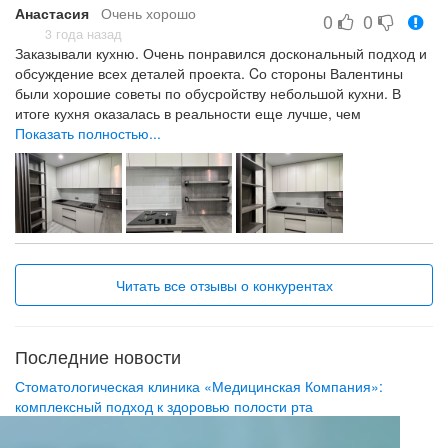
Анастасия
Очень хорошо
0
0
3 года назад
Заказывали кухню. Очень понравился доскональный подход и
обсуждение всех деталей проекта. Cо стороны Валентины
были хорошие советы по обусройству небольшой кухни. В
итоге кухня оказалась в реальности еще лучше, чем
задумывали!
Показать полностью...
Дизайн Консультация Исполнение Цена-качество
Читать все отзывы о конкурентах
Последние новости
Стоматологическая клиника «Медицинская Компания»:
комплексный подход к здоровью полости рта