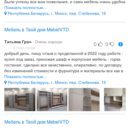
Были учтены все мои пожелания, и сама мебель очень удобна
в использовании, что немаловажно для кухни. В гардеробной
Показать полностью...
дизайнеру удалось разместить большое количество полочек и
Республика Беларусь, г. Минск, пер. Стебенева, 16
прекрасно организовать всё места хранения. Обращаю
особое внимание на то, что вся мебель изготовилась даже
Мебель в Твой дом MebelVTD
раньше срока, указанного в договоре.
Отношение к клиенту, качество выполняемый работ
Татьяна Грач
Очень хорошо
0
0
Осталась довольна всем.
3 года назад
добрый день. пишу отзыв о проделанной в 2022 году работе -
кухня под заказ, прихожая шкаф и корпусная мебель - горка
гостиная. сделано все качественно, оперативно, по договору
без изменений стоимости и фурнитура и материалы все как в
проекте. очень понравилось отношение людей к своему делу.
Показать полностью...
молодцы, так держать! удачи!
Республика Беларусь, г. Минск, пер. Стебенева, 16
комплексный подход к меблировки квартиры - недорогой
материал в руках специалиста радует качеством
все отлично! от проекта с замерами до конечного результата-
мебель установлена в срок и без косяков!
Мебель в Твой дом MebelVTD