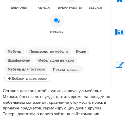
ТЕЛЕФОНЫ
АДРЕСА
ВРЕМЯ РАБОТЫ
ВЕБСАЙТ
ОТЗЫВЫ
Мебель
Производство мебели
Кухни
Шкафы-купе
Мебель для детской
Мебель для гостиной
Показать еще...
Добавить категорию
Сегодня для того, чтобы купить корпусную мебель в
Минске, больше нет нужды тратить время на поездки по
мебельным магазинам, сравнение стоимости, поиск в
продаже предметов, гармонирующих друг с другом.
Теперь достаточно просто зайти на сайт компании
ТАРРЕ, полистать каталог, выбрать и заказать все
необходимое, либо отправить нам эскиз желаемого
Показать полностью...