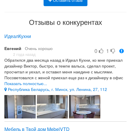
Оставить отзыв
материалов – крашеного МДФ, ЛДСП.
Каталог корпусной мебели на заказ от компании ТАРРЕ
Отзывы о конкурентах
демонстрирует далеко не все возможности
преображения жилого или офисного интерьера.
Разработка индивидуального проекта позволит создать
ИдеалКухни
предметы обстановки, максимально соответствующие
параметрам и назначению конкретного помещения.
Евгений
Очень хорошо
0
1
2 года назад
Обратился два месяца назад в Идеал Кухни, ко мне приехал
дизайнер Виктор, быстро, в темпе вальса, сделал проект,
просчитал и уехал, и оставил меня наедине с мыслями.
Посоветовался с женой приехал еще раз к дизайнеру в офис
но уже с ненаглядной (она главный согласовальщик), она
Показать полностью...
посмотрела проект, поменяли какие-то шкафчики местами,
Республика Беларусь, г. Минск, ул. Ленина, 27, 112
Столешку другую сделали, новую плиту оформили, вытяжку, и
посудомойку… я кофе не успел допить мне уже дали
терминал для оплаты… Ну главное что бы супруга была
довольна. В общем оплатил. Около месяца прождали пока
кухня изготовиться, и вот он момент бесконечной установки и
вечных косяков! Но! Ребята приехали быстро все установили и
Мебель в Твой дом MebelVTD
испарились как будто и не было, а кухня как литая стала, хотя