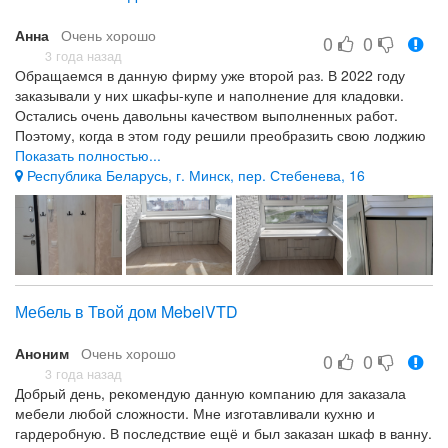
дом у нас тех времен когда еще Гагарин в космос улетел
Анна
Очень хорошо
(1961 год на минуточку), и встало все идеально! Круто!
0
0
Спасибо Дизайнерам! Замерщикам! За то что теперь стоит
3 года назад
Обращаемся в данную фирму уже второй раз. В 2022 году
отличная кухня и за то что у меня сверх довольная жена! И
заказывали у них шкафы-купе и наполнение для кладовки.
кстати чайник еще подарили прикольный.. p.s. Жена вроде
Остались очень давольны качеством выполненных работ.
даже борщ вкуснее стала готовить!
Поэтому, когда в этом году решили преобразить свою лоджию
За то что теперь стоит отличная кухня и за то что у меня
и 2 небольших (1×1) балкона и прихожую, вопрос о выборе
Показать полностью...
сверх довольная жена!
фирмы не стоял. Спасибо дизайнеру за советы,
Республика Беларусь, г. Минск, пер. Стебенева, 16
Около месяца прождали пока кухня изготовиться
рекомендации в выборе материалов, и внимательное
отнотношение. Были учтены все наши пожелания. Отдельное
спасибо хочется сказать мастеру по сборке Александру.
Задача была не из простых, т.к. площадь 2-х маленьких
балконов совсем небольшая да и в придачу не одного ровного
угла. Все было сделано на высшем уровне. Рекомендую
Мебель в Твой дом MebelVTD
данную фирму. Если Вам нужна качественная работа, с
договором, гарантией и внимательным отношением к клиенту
Аноним
Очень хорошо
то обязательно обращайтесь сюда.
0
0
3 года назад
Все понравилось.
Добрый день, рекомендую данную компанию для заказала
мебели любой сложности. Мне изготавливали кухню и
гардеробную. В последствие ещё и был заказан шкаф в ванну.