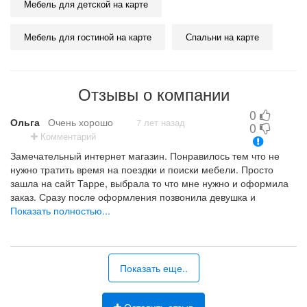
Мебель для детской на карте
Мебельная компания «Tappe» производит широкий
Мебель для гостиной на карте
Спальни на карте
ассортимент качественной мебели, которая не только
практична, но и элегантна:
- шкафы-купе разных моделей и вариантов отделки.
Отзывы о компании
Этот предмет обстановки уникальным образом сочетает
практичность и эстетику, позволяет максимально
0
рационально использовать пространство и
Ольга
Очень хорошо
7 лет назад
0
организовать чрезвычайно комфортное хранение
Комментарий
вещей;
Замечательный интернет магазин. Понравилось тем что не
- корпусная мебель для дома. Вы сможете заказать все
нужно тратить время на поездки и поиски мебели. Просто
необходимые предметы обстановки в гостиную,
зашла на сайт Тарре, выбрала то что мне нужно и оформила
прихожую, спальню, детскую, библиотеку;
заказ. Сразу после оформления позвонила девушка и
- офисная мебель для персонала и руководителя. Это –
уточняла заказ. Всё быстро и удобно. Изготовление так же
Показать полностью...
уникальная возможность организовать пространство
заняло мало времени. Всё в сроки и качественно. Спасибо
таким образом, чтобы оно обеспечивало наибольшую
вам за вашу работу.
эффективность рабочих процессов и повышало
производительность труда;
удобство, выбор
Показать еще..
- кухни в Минске. Предлагаем широкий спектр
современных решений, включая чрезвычайно
практичные фасады из пластика, акрила, иных