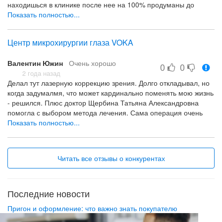
находишься в клинике после нее на 100% продуманы до
мелочей, чтобы пациент был окружен всем, что требуется и
Показать полностью...
ощущал себя хорошо)
Центр микрохирургии глаза VOKA
Валентин Южин
Очень хорошо
0
0
2 года назад
Делал тут лазерную коррекцию зрения. Долго откладывал, но
когда задумалмя, что может кардинально поменять мою жизнь
- решился. Плюс доктор Щербина Татьяна Александровна
помогла с выбором метода лечения. Сама операция очень
быстрая, буквально 10 минут и все. Уже к концу дня
Показать полностью...
чувствовался результат, но полная реабилитация 2-3 недели
не помню уже) Главное придерживаться рекомендации
доктора и се будет гуд!
Читать все отзывы о конкурентах
Последние новости
Пригон и оформление: что важно знать покупателю