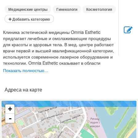
Медицинские центры
Гинекологи
Косметология
Добавить категорию
Клиника эстетической медицины Omnia Esthetic
предлагает лечебные и омолаживающие процедуры
для красоты и здоровья тела. В мед. центре работают
врачи первой и высшей квалификационной категории,
используется современное лазерное оборудование и
технологии. Omnia Esthetic оказывает в области
лазерной и инъекционной косметологии, гинекологии,
Показать полностью...
хирургии, флебологии, трихологии, дерматологии и
физиотерапии. Также в нашем медицинском центре
проводится аппаратная диагностика по различным
Адреса на карте
направлениям (в том числе, УЗИ, трихоскопия,
дерматоскопия, гинекологические обследования). Мы
ценим вашу красоту и делаем все, чтобы сохранить и
+
приумножить ее.
-