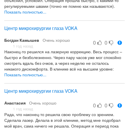
объяснил, успокоил. Операция прошла быстро, с какими-то
регулируемыми швами (точно не помню как называются).
Через пару часов уже отпустили домой. В клинике мне
Показать полностью...
понравилось - все четко.
Центр микрохирургии глаза VOKA
Богдан Камышев
Очень хорошо
0
0
1 год назад
Наконец-то решился на лазерную коррекцию. Весь процесс –
быстро и безболезненно. Через пару часов уже мог спокойно
смотреть вдаль без очков, а через неделю не осталось
никакого дискомфорта. В клинике всё на высшем уровне:
просторные помещения, нет толпы людей, записаться можно
Показать полностью...
без проблем. Рекомендую обсалютно каждого специалиста!
Центр микрохирургии глаза VOKA
Анастасия
Очень хорошо
0
0
1 год назад
Рада, что наконец-то решила свою проблему со зрением.
Сделала лазер. Делала в этой клинике, метод мне подобрал
мой врач, сама ничего не решала. Операция и период пока