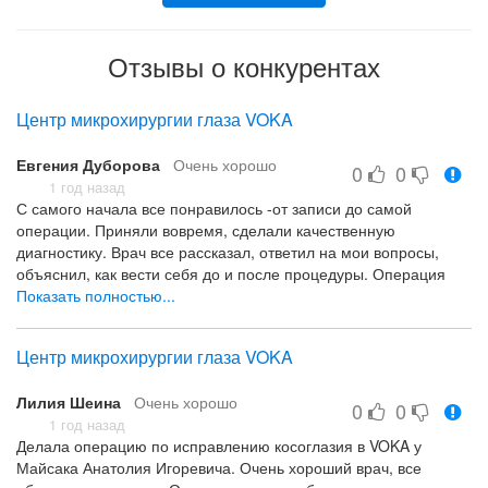
Отзывы о конкурентах
Центр микрохирургии глаза VOKA
Евгения Дуборова
Очень хорошо
0
0
1 год назад
С самого начала все понравилось -от записи до самой
операции. Приняли вовремя, сделали качественную
диагностику. Врач все рассказал, ответил на мои вопросы,
объяснил, как вести себя до и после процедуры. Операция
прошла быстро, анестезия капельная, никакой боли. После
Показать полностью...
-немного светобоязни, но уже к вечеру все стало комфортно.
Сейчас вижу идеально, будто никогда и не было проблем.
Центр микрохирургии глаза VOKA
Очень довольна, что выбрала именно эту клинику.
Лилия Шеина
Очень хорошо
0
0
1 год назад
Делала операцию по исправлению косоглазия в VOKA у
Майсака Анатолия Игоревича. Очень хороший врач, все