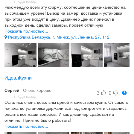
3 года назад
Рекомендую всем эту фирму, соотношение цена-качество на
высочайшем уровне! Выезд на замер, доставка и установка
при этом уже входят в цену. Дизайнер Денис приехал в
выходной день, сделал замеры, провел отличную
консультацию, не накручивал цену, а чётко разъяснял
Показать полностью...
целесообразность и стоимость дополнительных деталей,
Республика Беларусь, г. Минск, ул. Ленина, 27, 112
оставляя выбор за нами, с собой были все необходимые
образцы, так что и в офис ехать не пришлось) Установка также
порадовала: оперативно, качественно, с вниманием к
мелочам, и что немаловажно - убрали за собой мусор и
пропылесосили полы! Остались довольны работой и при
необходимости обратимся именно к ним)
ИдеалКухни
Доставка и сборка здесь точно в оговоренный срок и это
здорово. Спасибо!
Сергей
Очень хорошо
3
0
всё понравилось
3 года назад
Остались очень довольны ценой и качеством кухни. От самого
начала до установки держали всё под контролем и старались
решить все наши вопросы. И как дизайнер сработал на
отлично! Приятно было работать!
Показать полностью...
дизайнер сработал на отлично!
нет