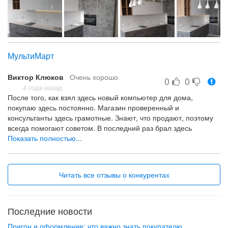
МультиМарт
Виктор Клюков
Очень хорошо
0
0
4 года назад
После того, как взял здесь новый компьютер для дома,
покупаю здесь постоянно. Магазин проверенный и
консультанты здесь грамотные. Знают, что продают, поэтому
всегда помогают советом. В последний раз брал здесь
гироскутер для сына, обошлось не так дорого как рассчитывал.
Показать полностью...
Консультант подобрал модель по всем моим запросам,
спасибо ему. И доставка здесь всегда вовремя.
грамотные консультанты цена
Читать все отзывы о конкурентах
нет
Последние новости
Пригон и оформление: что важно знать покупателю