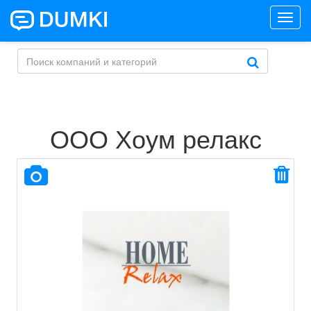
Toggl
navig
ООО Хоум релакс