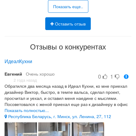
Показать еще..
Оставить отзыв
Отзывы о конкурентах
ИдеалКухни
Евгений
Очень хорошо
0
1
2 года назад
Обратился два месяца назад в Идеал Кухни, ко мне приехал
дизайнер Виктор, быстро, в темпе вальса, сделал проект,
просчитал и уехал, и оставил меня наедине с мыслями.
Посоветовался с женой приехал еще раз к дизайнеру в офис
но уже с ненаглядной (она главный согласовальщик), она
Показать полностью...
посмотрела проект, поменяли какие-то шкафчики местами,
Республика Беларусь, г. Минск, ул. Ленина, 27, 112
Столешку другую сделали, новую плиту оформили, вытяжку, и
посудомойку… я кофе не успел допить мне уже дали
терминал для оплаты… Ну главное что бы супруга была