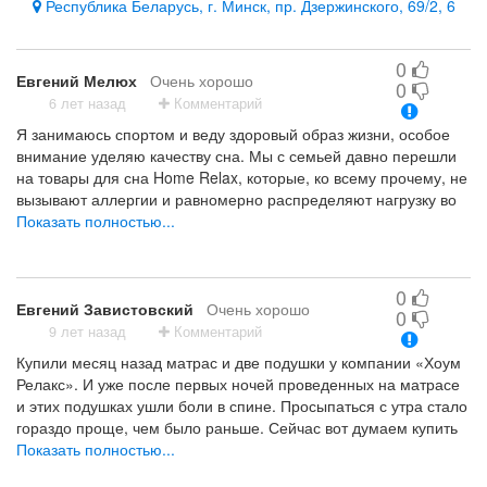
Республика Беларусь, г. Минск, пр. Дзержинского, 69/2, 6
0
Евгений Мелюх
Очень хорошо
0
6 лет назад
Комментарий
Я занимаюсь спортом и веду здоровый образ жизни, особое
внимание уделяю качеству сна. Мы с семьей давно перешли
на товары для сна Home Relax, которые, ко всему прочему, не
вызывают аллергии и равномерно распределяют нагрузку во
время сна. Если вам важно ваше здоровье, то Home Relax
Показать полностью...
станет отличным выбором.
0
Евгений Завистовский
Очень хорошо
0
9 лет назад
Комментарий
Купили месяц назад матрас и две подушки у компании «Хоум
Релакс». И уже после первых ночей проведенных на матрасе
и этих подушках ушли боли в спине. Просыпаться с утра стало
гораздо проще, чем было раньше. Сейчас вот думаем купить
еще и одеяло у них. Говорят, что тоже очень классное.
Показать полностью...
Понравилась продукция