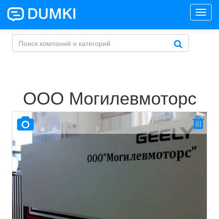
Toggl
navig
ООО Могилевмоторс