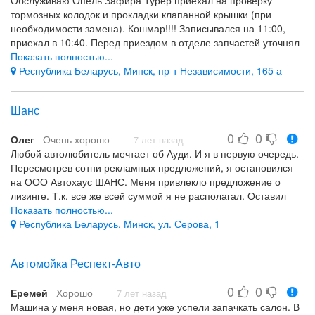
тормозных колодок и прокладки клапанной крышки (при
необходимости замена). Кошмар!!!! Записывался на 11:00,
приехал в 10:40. Перед приездом в отделе запчастей уточнял
насчёт прокладки ,сказали приезжайте поменяем в районе 50
Показать полностью...
рублей стоимость и работа также. В 11:45 позвонили
Республика Беларусь, Минск, пр-т Независимости, 165 а
сообщили требуется замена колодок и прокладки, дал
согласие на замену, прокладка сказали приедет через три
Шанс
часа, ладно думаю подожду , приехала в 15:00, слава богу
думал, однако на ресепшене подошёл человек в 16:30 ,
0
0
Олег
Очень хорошо
который принимал машину и сказал:" прокладка та не та,
7 лет назад
Любой автолюбитель мечтает об Ауди. И я в первую очередь.
нашли на складе ту она 90 рубликов будем менять?" Я вообще
Пересмотрев сотни рекламных предложений, я остановился
офигел, сколько нужно этим профессорам времени что бы
на ООО Автохаус ШАНС. Меня привлекло предложение о
разобраться, я сними смену отсидел..... Просто ужасссссссс .
лизинге. Т.к. все же всей суммой я не располагал. Оставил
Уезжать не поменяв эту несчастную прокладку я уже не моu,
заявку на сайте, достаточно быстро мне перезвонили, дали
Показать полностью...
дал согласие. О качестве замены если будут вопросы напишу
исчерпывающую консультацию. Затем я уже обратился лично.
Республика Беларусь, Минск, ул. Серова, 1
позже, я этот отзыв пишу ожидая сваю машину и уже 17:20 (а
Подобрали авто, оформили все документы. И моя мечта
воз и ныне там) по-моему это издевательство!!!)
сбылась. Выражаю огромную благодарность за помощь в
Автомойка Респект-Авто
выборе автомобиля и предоставление комфортного способа
покупки.
0
0
Еремей
Хорошо
7 лет назад
Машина у меня новая, но дети уже успели запачкать салон. В