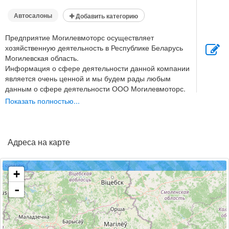
Автосалоны
Добавить категорию
Предприятие Могилевмоторс осуществляет
хозяйственную деятельность в Республике Беларусь
Могилевская область.
Информация о сфере деятельности данной компании
является очень ценной и мы будем рады любым
данным о сфере деятельности ООО Могилевмоторс.
Предприятие зарегистрировано 11.03.2013 и
Показать полностью...
продолжает осуществлять хозяйственную деятельность
под торговой маркой ООО Могилевмоторс.
Вы можете оставить ваш отзыв о работе OOO
Mogilevmotors и все пользователи узают о вашем
Адреса на карте
мнении.
По мнению пользователей и статистике недовольных
клиентов поможет пользователям выбрать
+
действительно стоящую компанию.
-