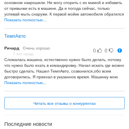
основном накрошили. Не могу спорить с их мамой и избавить
от привычки есть в машине. Да и погода сейчас, только
успевай мыть снаружи. К первой мойке автомобиля обратился
к ребятам из "Респект-Авто". Ребята выполнили свою работу
Показать полностью...
качественно. Пылесосом собрали все крошки в салоне.
Снаружи все помыли до блеска. После оттепели и плюсовых
ТемпАвто
температур снова узнал свою белоснежную ласточку.
Посмеялись, что пока дети едят в машине, буду у них частый
Ричард
Очень хорошо
гость. Как постоянному клиенту обещали скидки. Приятный
0
0
персонал. Очень понравилось. И кстати плюс, что пока
7 лет назад
Сломалась машина, естественно нужно было делать, потому
ожидаешь можно пропить кофе.
что нужно было ехать в командировку. Начал искать где можно
быстро сделать. Нашел ТемпАвто, созвонился,обо всем
договорились. Я приехал в указанное время. Машинку мою
забрали, посмотрели, договорились обо всем, все устроило.
Показать полностью...
Все сделали быстро, и в указанное время. Все понравилось,
надеюсь сделали качественно. Пока езжу все нравится, ничего
не ломается. По ценам, очень понравилось, дешевле,чем у
Читать все отзывы о конкурентах
большинства. Персонал хороший.
Ремонт
Последние новости