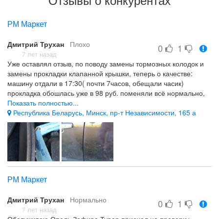
РМ Маркет
Дмитрий Трухан
Плохо
0
1
7 лет назад
Уже оставлял отзыв, по поводу замены тормозных колодок и
замены прокладки клапанной крышки, теперь о качестве:
машину отдали в 17:30( почти 7часов, обещали часик)
прокладка обошлась уже в 98 руб. поменяли всё нормально,
но появилась новая царапина на кузове, видимо когда
Показать полностью...
садились в салон зацепили чем то, колодки тормозные на 30
Республика Беларусь, Минск, пр-т Независимости, 165 а
процентов остатка можно было ещё ездить
РМ Маркет
Дмитрий Трухан
Нормально
0
1
7 лет назад
Обслуживаю Опель Зафира Турер приехал на проверку