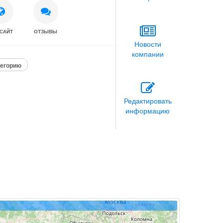
САЙТ
ОТЗЫВЫ
Новости
компании
тегорию
Редактировать
информацию
ение, настройка, доработка)
блюдения