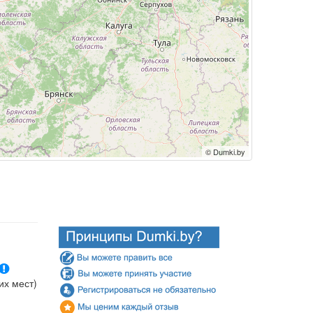
© Dumki.by
их мест)