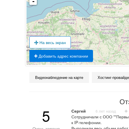
-
На весь экран
Добавить адрес компании
Видеонаблюдение на карте
Хостинг-провайде
От
5
Сергей
6 лет назад
Сотрудничали с ООО ""Первый
к IP-телефонии.
Выполнили весь объем работ 
Очень хорошо