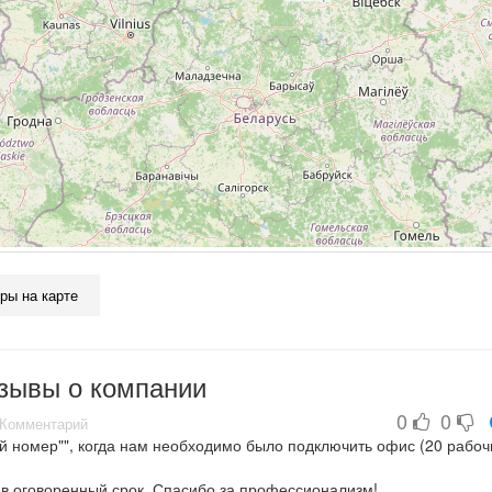
•19 лет на рынке аутсорсинговых услуг
•100+ действующих клиентов по Беларуси и за пределами
•250+ серверов, 3000+ компьютеров на обслуживании
•35 IT-специалистов
•собственный дата-центр
•широкий спектр услуг
•Service Desk ManageEngine
ры на карте
зывы о компании
0
0
Комментарий
 номер"", когда нам необходимо было подключить офис (20 рабоч
в оговоренный срок. Спасибо за профессионализм!