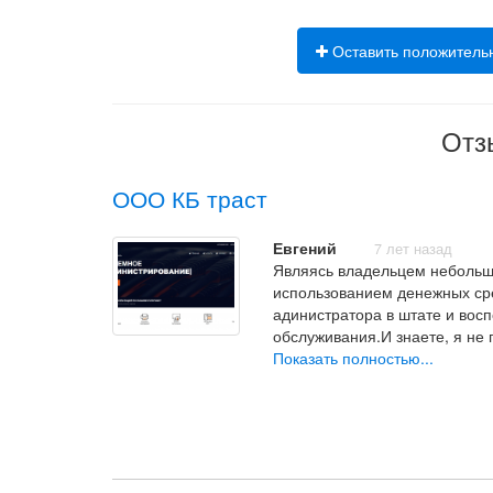
Оставить положитель
Отз
ООО КБ траст
Евгений
7 лет назад
Являясь владельцем небольш
использованием денежных сре
адинистратора в штате и восп
обслуживания.И знаете, я не 
Показать полностью...
Теперь в моем распоряжении
специалистов. В первый меся
я обновлял компьютерный парк
часам и мне практически не п
зачем мне платить если все р
лучше они выполнили работу 