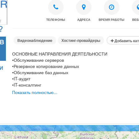
ТЕЛЕФОНЫ
АДРЕСА
ВРЕМЯ РАБОТЫ
ВЕБ
Видеонаблюдение
Хостинг-провайдеры
Добавить ка
ОСНОВНЫЕ НАПРАВЛЕНИЯ ДЕЯТЕЛЬНОСТИ
•Обслуживание серверов
•Резервное копирование данных
•Обслуживание баз данных
•IT-аудит
•IT-консалтинг
•Помощь в реализации IT-проектов
Показать полностью...
•Узкие специализации (Рroject, Sharepoint - установка, внедр
•Облачные сервисы
•Монтаж и проектирование локальных сетей, СКУД, видеона
•Установка систем звукового оповещения
О компании: