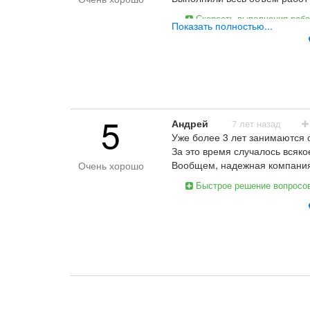
Скорость выполнения раб
Показать полностью...
Все устроило
5
Андрей
7 лет назад
Уже более 3 лет занимаются
За это время случалось всяк
Вообщем, надежная компания,
Очень хорошо
Быстрое решение вопросо