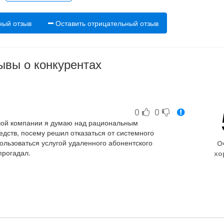
ный отзыв
Оставить отрицательный отзыв
ывы о конкурентах
0
0
ой компании я думаю над рациональным
дств, посему решил отказаться от системного
ользоваться услугой удаленного абонентского
О
прогадал.
хо
 за скромную ежемесячную плату целая команда
ц им приходилось приезжать довольно часто, потому как
. Сработали четко: все настроено и работает как по
риходится им сейчас звонить. Бытует мнение мол, а
аботает, но тут выходит, чем реже к тебе выезжают, тем
в прошлый раз.