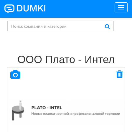
Toggl
navig
ООО Плато - Интел