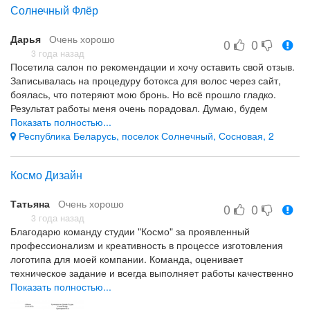
услуг у одного подрядчика.
Солнечный Флёр
Нет
Дарья
Очень хорошо
0
0
3 года назад
Посетила салон по рекомендации и хочу оставить свой отзыв.
Записывалась на процедуру ботокса для волос через сайт,
боялась, что потеряют мою бронь. Но всё прошло гладко.
Результат работы меня очень порадовал. Думаю, будем
видеться теперь чаще)
Показать полностью...
Республика Беларусь, поселок Солнечный, Сосновая, 2
Атмосфера, качество работы и цены
Космо Дизайн
Татьяна
Очень хорошо
0
0
3 года назад
Благодарю команду студии "Космо" за проявленный
профессионализм и креативность в процессе изготовления
логотипа для моей компании. Команда, оценивает
техническое задание и всегда выполняет работы качественно
и в установленные сроки.
Показать полностью...
Отдельно хочу отметить, что всегда учитываются замечания и