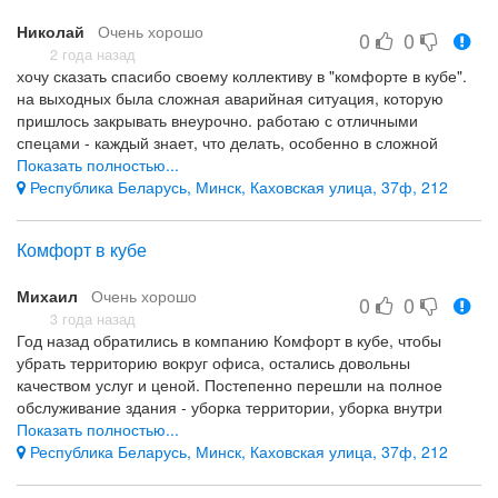
Николай
Очень хорошо
0
0
2 года назад
хочу сказать спасибо своему коллективу в "комфорте в кубе".
на выходных была сложная аварийная ситуация, которую
пришлось закрывать внеурочно. работаю с отличными
спецами - каждый знает, что делать, особенно в сложной
ситуации. спасибо за профессионализм и скорость реакции на
Показать полностью...
мою просьбу о помощи.
Республика Беларусь, Минск, Каховская улица, 37ф, 212
настоящие профессионалы и напарники
-
Комфорт в кубе
Михаил
Очень хорошо
0
0
3 года назад
Год назад обратились в компанию Комфорт в кубе, чтобы
убрать территорию вокруг офиса, остались довольны
качеством услуг и ценой. Постепенно перешли на полное
обслуживание здания - уборка территории, уборка внутри
помещений, сезонные работы по мойке окон и очистке снега.
Показать полностью...
Обслуживание на уровне. Рекомендуем.
Республика Беларусь, Минск, Каховская улица, 37ф, 212
Качество обслуживания, полный комплекс необходимых нам