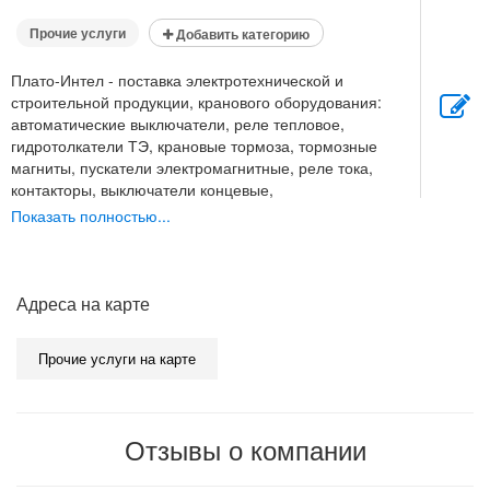
Прочие услуги
Добавить категорию
Плато-Интел - поставка электротехнической и
строительной продукции, кранового оборудования:
автоматические выключатели, реле тепловое,
гидротолкатели ТЭ, крановые тормоза, тормозные
магниты, пускатели электромагнитные, реле тока,
контакторы, выключатели концевые,
командокотроллеры, электромагниты. Работаем со
Показать полностью...
всеми областями и городами Беларуси. Выгодные
цены, работает напрямую от производителей, полное
сопровождение.
Адреса на карте
Прочие услуги на карте
Отзывы о компании