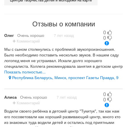
Мы ценим и учитываем опыт родителей, общаемся с
ними на равных, готовы обсуждать разные точки зрения
и взаимно обогащаться новыми идеями.
Отзывы о компании
Главная наша реклама – воспитанники и их родители.
0
Олег
Очень хорошо
7 лет назад
Они с удовольствием рассказывают о занятиях своим
0
Комментарий
знакомым, и это «сарафанное радио» приводит к нам
все новых и новых клиентов.
Мы с сыном столкнулись с проблемой звукопроизношения.
Приходите в детский центр «Тукитук» и оставайтесь с
Было необходимо поставить несколько звуков. В нашем саду
нами – будем расти и развиваться вместе!
логопед меня не устраивал. Искали долго хорошего
специалиста. Коллега рекомендовала занятия в детском центр
развития и творчества Тукитук. Первое же занятие оставило
Показать полностью...
положительное впечатление. Сцециалсит сразу располагает к
Республика Беларусь, Минск, проспект Газеты Правда, 9
себе ребенка и выявляет в чем трудности. Уже 6 месяцев
занимаемся. Речь значительно улучшилась.Проходим этап
0
автоматизации звуков. Спасибо огромное специалисту за его
Алиса
Очень хорошо
7 лет назад
0
работу.
Комментарий
профессионализм
Водили своего ребёнка в детский центр "Тукитук", так как нам
его посоветовали как хороший развивающий центр, много кто
из знакомых туда водили детей и остались под приятными