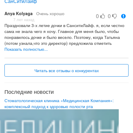
СанСитиЛайф
Спасибо большое Вам.
Всем рекомендую.
Anya Kolyaga
Очень хорошо
0
0
Профессионализм персонала
7 лет назад
Хотелось бы по дешевле, но качество того стоит. Да и не
Праздновали 3-х летие дочки в СанситиЛайф. я, если честно
дороже чем у других
сама не знала чего я хочу. Главное для меня было, чтобы
понравилось дочке и было весело. Поэтому, когда Татьяна
(потом узнала,что это директор) предложила отметить
тематическое день рождении, сразу согласилась. Выбрали
Показать полностью...
День Рождение у принцессы. Очень понравился украшенный
зал, фотозона. Заказывали еще аниматора.
все прошло волшебно, как в сказке.
Читать все отзывы о конкурентах
Что касается стоимости, то цена как и везде по минску
подход, оформление
Последние новости
Стоматологическая клиника «Медицинская Компания»:
комплексный подход к здоровью полости рта