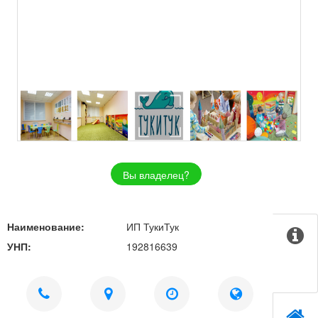
Вы владелец?
Наименование:
ИП ТукиТук
УНП:
192816639