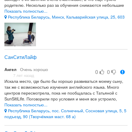
родителю. Несколько раз за обучения снимаются небольшие
ролики или передачи, всегда ждем с нетерпением.
Показать полностью...
Республика Беларусь, Минск, Кальварийская улица, 25, 603
Атмосфера
СанСитиЛайф
Ангел
Очень хорошо
0
0
7 лет назад
Искала место, где было бы хорошо развиваться моему сыну,
так же с возможностью изучения английского языка. Много
центров пересмотрела, пока не пообщалась с Татьяной с
SunSitiLife. Поговорили про условия и меня все устроило,
решила попробовать.
Показать полностью...
Моему удивлению не было предела, когда сын стал с
Республика Беларусь, пос. Солнечный, Сосновая улица, 5, 5
удовольствием ходит в этот центр, ведь ранее в другие центры
подъезд, 90 (Творчёмкая маст. 68 а)
он не сильно стремился.
Сын счастлив и я счастлива.