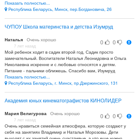
Показать полностью...
Отношение к ребёнку, разнообразие активностей, соляная
Республика Беларусь, Минск, пер.Богдановича, 26
комната, конечно же, воспитатели, лояльность
ЧУПОУ Школа материнства и детства Изумруд
Наталья
Очень хорошо
0
0
7 лет назад
Мой ребенок ходит в садик второй год. Садик просто
замечательный. Воспитатели Наталья Леонидовна и Ольга
Николаевна искренне и с любовью относятся к детям.
Питание - пальчики оближешь. Спасибо вам, Изумруд
Показать полностью...
нравится абсолютно все!!!
Республика Беларусь, г. Минск, пр.Дзержинского, 131
Академия юных кинематографистов КИНОЛИДЕР
Мария Велигурова
Очень хорошо
0
0
7 лет назад
Очень нравиться семейная атмосфера. которую создают у
себя на занятиях Владимир и Наталья Морозовы. Дети
выходят с их занятий очень счастливые, а что еще нужно