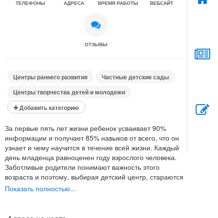
ТЕЛЕФОНЫ
АДРЕСА
ВРЕМЯ РАБОТЫ
ВЕБСАЙТ
ОТЗЫВЫ
Центры раннего развития
Частные детские сады
Центры творчества детей и молодежи
Добавить категорию
За первые пять лет жизни ребенок усваивает 90%
информации и получает 85% навыков от всего, что он
узнает и чему научится в течение всей жизни. Каждый
день младенца равноценен году взрослого человека.
Заботливые родители понимают важность этого
возраста и поэтому, выбирая детский центр, стараются
быть максимально информированными.
Показать полностью...
Какой детский центр нужен современным родителям?
Душевный. В нем вас и вашего ребенка будут любить и