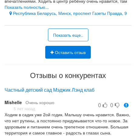
впечатлениями. Ходить в центр ребёнку очень нравится, там
он общается с ровесниками, там же с ним и занимаются.
Показать полностью...
Получается он не только играет но и развивается. Как
Республика Беларусь, Минск, проспект Газеты Правда, 9
оказалось там работают только квалифицированные
специалисты, которые со всей своей не только
профессиональной стороной занимают ребёнка, но и со всем
Показать еще..
трепетом и пониманием общаются с каждым. Так же там
множество различных развивающих игрушек и книжек,
приятный и хороший ремонт. Главный для нас показатель, то
Оставить отзыв
что ребёнок ходит туда с удовольствием, ждёт каждый раз, и
то что видны результаты занятий. Теперь так же всем
советуем, сами проверили!!
Отзывы о конкурентах
профессиональный подход к каждому ребёнку, множество
развивающих предметов
Частный детский сад Мэджик Лэнд клаб
Mishelle
Очень хорошо
0
0
5 лет назад
Ходим в садик уже 2ой годик. Малышу очень нравится. Важно,
что нет рутины, а постоянно придумывается что-то новое. За
здоровьем и питанием очень трепетное отношение. Большая
территория и самое главное - радость в глазах сына.