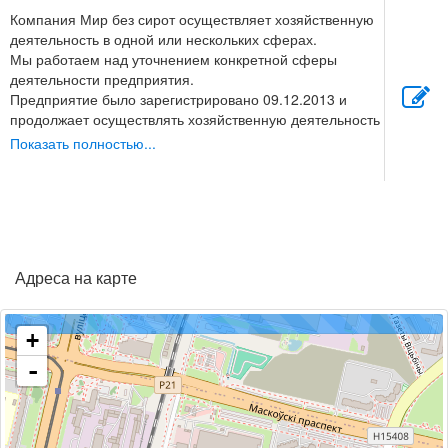
Компания Мир без сирот осуществляет хозяйственную
деятельность в одной или нескольких сферах.
Мы работаем над уточнением конкретной сферы
деятельности предприятия.
Предприятие было зарегистрировано 09.12.2013 и
продолжает осуществлять хозяйственную деятельность
под торговой маркой СБУ Мир без сирот.
Показать полностью...
Положительные и отрицательные отзывы о работе SBU
Mir bez sirot продолжают поступать от новых клиентов.
По мнению пользователей и статистике недовольных
покупателей вы можете однозначно решить стоит ли
обращаться в эту компанию.
Адреса на карте
+
-