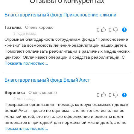
Благотворительный фонд Прикосновение к жизни
Татьяна
Очень хорошо
0
0
3 года назад
Огромная благодарность сотрудникам фонда "Прикосновение
к жизни" за возможность лечения-реабилитации наших детей.
Помогают оплачивать реабилитации в различных медицинских
центрах, Оплачивают операции и средства реабилитации. С
уважением, Татьяна
Показать полностью...
Отзывчивость, быстрота помощи, уважение
Благотворительный фонд Белый Аист
Вероника
Очень хорошо
0
0
5 лет назад
Прекрасная организация - помощь которую оказывают деткам
Белый Аист - просто не оценима - это не только исполнение
желаний детей, это не только оформление и ремонты школ
интернатов в пригодный для нормальной жизни детей, это не
только подарки, вещи, предметы первой необходимости -
Показать полностью...
Вклад Белого Аиста - это вклад в будущее детей с