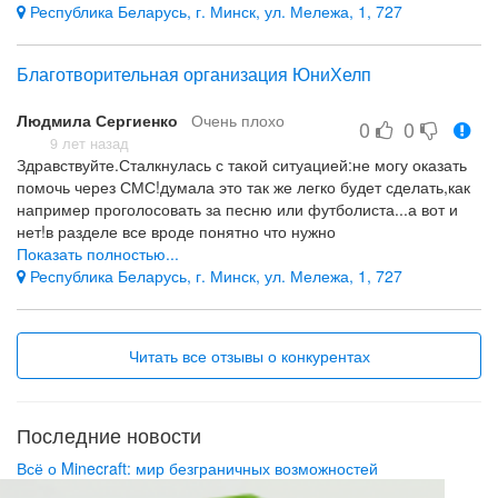
директор Зарецкий совсем обалдел. Что вытворяет.
Республика Беларусь, г. Минск, ул. Мележа, 1, 727
Молодцы.деньги на детей больных собирают
Молодцы. Собранные деньги на свою сладкую жизнь тратят.
Благотворительная организация ЮниХелп
И ведь бесконтрольно. Что хотят то и вытворя
Людмила Сергиенко
Очень плохо
0
0
9 лет назад
Здравствуйте.Сталкнулась с такой ситуацией:не могу оказать
помочь через СМС!думала это так же легко будет сделать,как
например проголосовать за песню или футболиста...а вот и
нет!в разделе все вроде понятно что нужно
сделать:ОТПРАВИТЬ НА НОМЕР 553,СМС С СОДЕРЖКНИЕМ
Показать полностью...
:505 ФАМИЛИЯ И СУММА.НО!!!!ОТВЕТНОЕ СМС ПРИХОДИТ
Республика Беларусь, г. Минск, ул. Мележа, 1, 727
ТАКОГО СОДЕРЖАНИЯ:Проверьте правильность набора
запроса:505 ЛИЦЕВОЙ СЧЕТ!!!!! СУММА.
ОБЪЯСНИТЕ,ПОЖАЛУЙСТА,ЧЕЙ ЛИЦЕВОЙ СЧЕТ
Читать все отзывы о конкурентах
УКАЗЫВАТЬ?ТЕПЕРЬ Я ПОНИМАЮ ПОЧЕМУ ТАК МАЛО
СОБИРАЕТСЯ ДЕНЕГ!!!!НЕ ВСЕ МОГУТ ЖЕРТВОВАТЬ
МИЛЛИОНЫ,НО С МИРУ ПО НИТКЕ....ВТОРОЙ ДЕНЬ Я И
МОИ ПРИЯТЕЛИ ПЫТАЕМСЯ ОТПРАВИТЬ СМС,РЕШИТЕ
Последние новости
ПОЖАЛУЙСТА ЭТОТ ВОПРОС.
Всё о Minecraft: мир безграничных возможностей