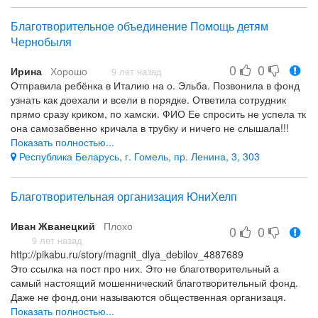
инвалидностью, детей сирот. Это подготовка детей к
Благотворительное объединение Помощь детям
самостоятельно жизни - к адаптации детей, что несет за собой
Чернобыля
огромные затраты как не материальные так и материальные.
Я лично ездила как волонтер с Белым Аистом и лично
0
0
убедилась - в актуальности помощи и решении проблем при
Ирина
Хорошо
9 лет назад
помощи фонда Белый Аист.
Отправила ребёнка в Италию на о. Эльба. Позвонила в фонд
узнать как доехали и всели в порядке. Ответила сотрудник
Открытость - прозрачность действий!
прямо сразу криком, по хамски. ФИО Ее спросить не успела тк
она самозабвенно кричала в трубку и ничего не слышала!!!
Вроде дама в возрасте, наверно та ,которой я паспорт
Показать полностью...
ребёнка относила!! Тк также кричала ,что очень занята, а я тут
Республика Беларусь, г. Гомель, пр. Ленина, 3, 303
со своими делами Ее беспокою!!! О работе фонда в целом не
могу плохого ничего сказать. Но вот таким нервным
Благотворительная организация ЮниХелп
сотрудникам в фонде не место!!!!
Хамство сотрудника
Иван Жванецкий
Плохо
0
0
9 лет назад
http://pikabu.ru/story/magnit_dlya_debilov_4887689
Это ссылка на пост про них. Это не благотворительный а
самый настоящий мошеннический благотворительный фонд.
Даже не фонд.они называются общественная организаця.
Благотворительной они себя сами в уставе обозвали. Похоже
Показать полностью...