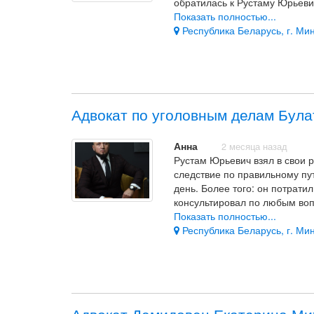
обратилась к Рустаму Юрьевич
нашла человека, который мо
Показать полностью...
деле, с большим опытом, оче
Республика Беларусь, г. Мин
хорошо видит людей и понимае
Спасибо!
Адвокат по уголовным делам Була
Анна
2 месяца назад
Рустам Юрьевич взял в свои 
следствие по правильному пу
день. Более того: он потрати
консультировал по любым воп
Показать полностью...
Впечатление — точный, чётки
Республика Беларусь, г. Мин
ощущаешь безопасность и спо
а не человек, который просто
Рустам Юрьевич, спасибо вам