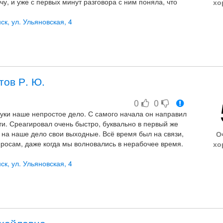
у, и уже с первых минут разговора с ним поняла, что
хо
жет повлиять на происходящее. Профессионал в своём
нь внимателен к деталям, отличный психолог, очень
ск, ул. Ульяновская, 4
т обстоятельства, сразу готов поддержать и защитить.
тов Р. Ю.
0
0
руки наше непростое дело. С самого начала он направил
ти. Среагировал очень быстро, буквально в первый же
л на наше дело свои выходные. Всё время был на связи,
О
росам, даже когда мы волновались в нерабочее время.
хо
й профессионал в своей области. С ним сразу
ск, ул. Ульяновская, 4
койствие, потому что работает настоящий специалист,
 «оказывает услуги».
 огромное!