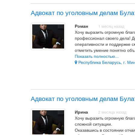
Адвокат по уголовным делам Була
Роман
1 месяц назад
Хочу выразить огромную благ
профессионал своего дела! Д
оперативности и поддержке с
отметить умение понятно об
обратную связь. Рекомендую 
Показать полностью...
Республика Беларусь, г. Мин
Адвокат по уголовным делам Була
Ирина
2 месяца назад
Хочу выразить огромную благ
сложной ситуации.
Оказавшись в состоянии отча