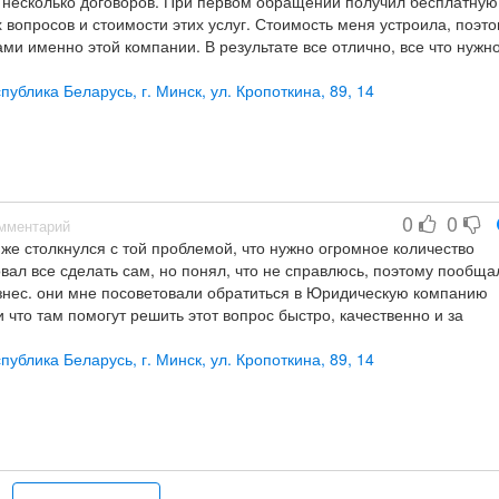
ть несколько договоров. При первом обращении получил бесплатную
 вопросов и стоимости этих услуг. Стоимость меня устроила, поэт
ми именно этой компании. В результате все отлично, все что нужн
к, постоянно напоминали мне о последующих необходимых действи
оветовать друзьям.
публика Беларусь, г. Минск, ул. Кропоткина, 89, 14
0
0
мментарий
же столкнулся с той проблемой, что нужно огромное количество
вал все сделать сам, но понял, что не справлюсь, поэтому пообща
знес. они мне посоветовали обратиться в Юридическую компанию
и что там помогут решить этот вопрос быстро, качественно и за
овета знакомых, я подьехал в эту юр компанию, и действительно 
как. Сделали необходимый комплект документов, помогли с поиском
публика Беларусь, г. Минск, ул. Кропоткина, 89, 14
за все услуги меня более чем устроило. Спасибо вам, в случае как
лько в эту компанию.