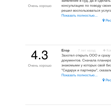
заявление в суд, да и сдела
консультацию по поводу своих
Очень хорошо
решил воспользоваться услуга
сделано качественно и в сро
Показать полностью...
понравилось, спасибо. Буду с
Рес
Качество, цена
4.3
Егор
7 лет назад
Ко
Захотел открыть ООО и сразу 
документов. Сначала планиро
знакомыми у которых свой би
Очень хорошо
"Сидарук и партнеры", сказал
приемлимую цену. Послушав с
Показать полностью...
сразу все объяснила что да 
Рес
юридического адреса, и цена 
проблем, буду обращаться то
Цена, качество, персонал