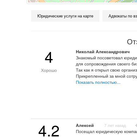
Юридические услуги на карте
Адвокаты по в
От
4
Николай Александрович
Знакомый посоветовал юридич
для сопровождения своего би
Так как я открыл свою орган
Хорошо
Прикрепленный за мной сотру
никогда не вызывают вопросо
Показать полностью...
мои вопросы. Все хорошо. Со
Отношение сотрудников
4.2
Алексей
7 лет назад
Посещал юридическую компани