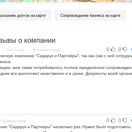
зысканию долгов на карте
Сопровождение бизнеса на карте
зывы о компании
0
0
7 лет назад
Комментарий
ескую компанию "Сидарук и Партнёры", так как сам с ней сотрудн
знеса.
изацию, мне также потребовалось полное юридическое сопровожден
дник все выполняет качественно и в сроки. Документы моей орган
в у соответствующих органов. Всегда дает развернутую консультац
ветую.
0
0
Комментарий
ю "Сидарук и Партнеры" несколько раз. Нужно было подготовить 