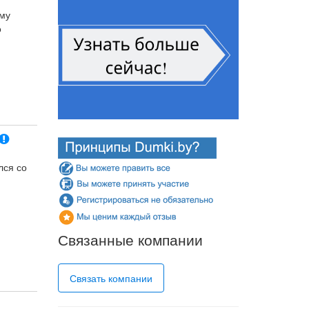
ому
о
ях. Все
лся со
мне
их-либо
Связанные компании
Связать компании