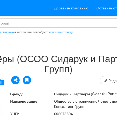
Добавить компанию
Оставить о
 компанию
в каталог или попробуйте
поиск по каталогу
ёры
(ОСОО Сидарук и Парт
Групп)
Реда
Бренд:
Сидарук и Партнёры
(Sidaruk i Partn
Наименование:
Общество с ограниченной ответств
Консалтинг Групп
УНП:
692073894