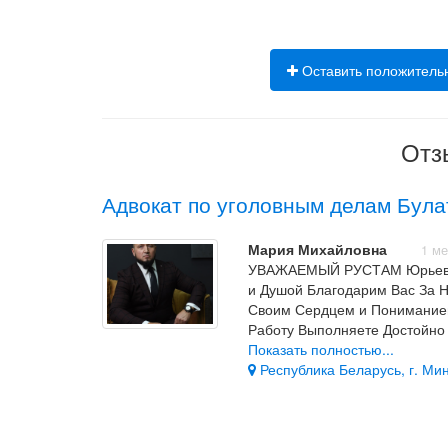
Оставить положитель
Отз
Адвокат по уголовным делам Була
Мария Михайловна
1 м
УВАЖАЕМЫЙ РУСТАМ Юрьевич
и Душой Благодарим Вас За Н
Своим Сердцем и Пониманием
Работу Выполняете Достойн
ПЕРЕЖИВАЕТЕ За Судьбу Чел
Показать полностью...
БОГА. Ещё Раз Благодарим В
Республика Беларусь, г. Мин
От Всей Нашей Семьи Особен