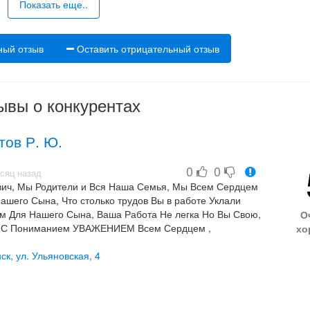
Показать еще..
ный отзыв
Оставить отрицательный отзыв
ывы о конкурентах
тов Р. Ю.
0
0
есяц назад
, Мы Родители и Вся Наша Семья, Мы Всем Сердцем
ашего Сына, Что столько трудов Вы в работе Уклали
 Для Нашего Сына, Ваша Работа Не легка Но Вы Свою,
О
о С Пониманием УВАЖЕНИЕМ Всем Сердцем ,
хо
овека. РУСТАМ ЮРЬЕВИЧ, Вы Просто Человек ОТ
ас за Вашу Работу За Нашего Сына. Низкий Вам Поклон
ск, ул. Ульяновская, 4
но От Родителей