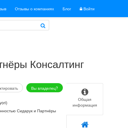
тзыв
Отзывы о компаниях
Блог
Войти
нёры Консалтинг
ктировать
Вы владелец?
Общая
yori)
информация
енностью Сидарук и Партнёры