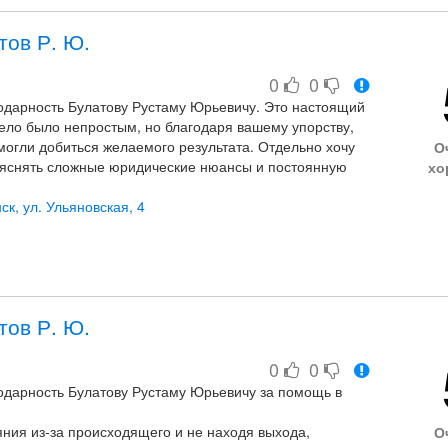
тов Р. Ю.
0
0
одарность Булатову Рустаму Юрьевичу. Это настоящий
ело было непростым, но благодаря вашему упорству,
могли добиться желаемого результата. Отдельно хочу
О
ъяснять сложные юридические нюансы и постоянную
хо
как надежного специалиста!
ск, ул. Ульяновская, 4
тов Р. Ю.
0
0
одарность Булатову Рустаму Юрьевичу за помощь в
яния из-за происходящего и не находя выхода,
О