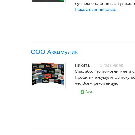
лучшем состоянии, а тут все 
сделать так, чтобы я дважды 
Показать полностью...
пресс и все необходимое у ни
Отличные мастера
-
ООО Аккамулик
Никита
3 года назад
Спасибо, что помогли мне и с
Прошлый аккумулятор покупал
же. Всем рекомендую
Все