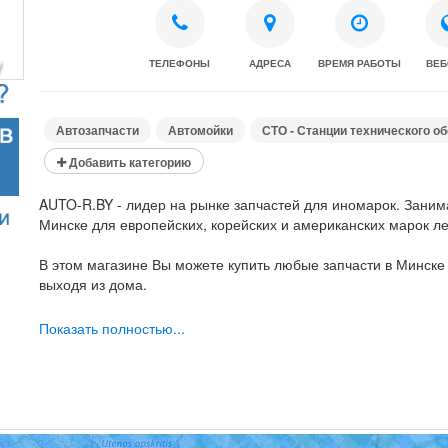
ТЕЛЕФОНЫ
АДРЕСА
ВРЕМЯ РАБОТЫ
ВЕБ
Автозапчасти
Автомойки
СТО - Станции технического о
Добавить категорию
AUTO-R.BY - лидер на рынке запчастей для иномарок. Заним
Минске для европейских, корейских и американских марок л
В этом магазине Вы можете купить любые запчасти в Минске
выходя из дома.
Приобрести автозапчасти в интернет-магазине Вы можете, сд
Показать полностью...
или позвонив по телефону 7777 274 мтс velcom life. Вы може
место и время доставки и получить Ваш заказ точно в срок!
Доставка осуществляется во все города Беларуси.