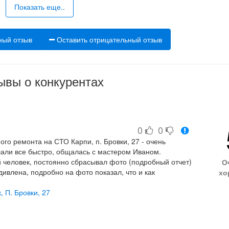
Показать еще..
ный отзыв
Оставить отрицательный отзыв
ывы о конкурентах
0
0
го ремонта на СТО Карпи, п. Бровки, 27 - очень
али все быстро, общалась с мастером Иваном.
 человек, постоянно сбрасывал фото (подробный отчет)
О
дивлена, подробно на фото показал, что и как
хо
ендую, если возникнет необходимость.
 П. Бровки, 27