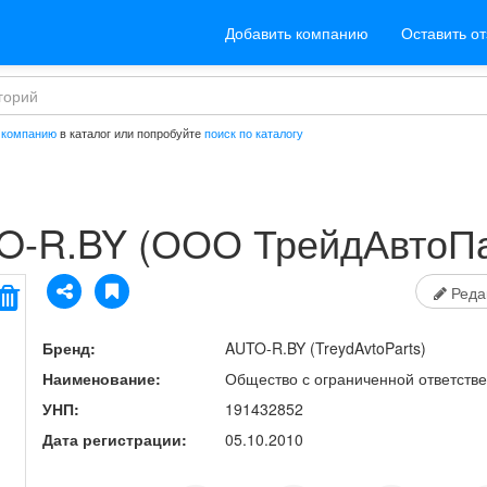
Добавить компанию
Оставить о
 компанию
в каталог или попробуйте
поиск по каталогу
O-R.BY
(ООО ТрейдАвтоПа
Реда
Бренд:
AUTO-R.BY
(TreydAvtoParts)
Наименование:
Общество с ограниченной ответств
УНП:
191432852
Дата регистрации:
05.10.2010