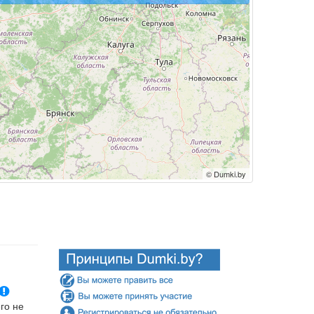
© Dumki.by
го не