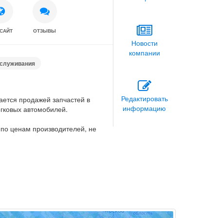
САЙТ
ОТЗЫВЫ
Новости
компании
бслуживания
Редактировать
ается продажей запчастей в
информацию
егковых автомобилей.
 по ценам производителей, не
елав электронный заказ запчастей
те назначить удобное для Вас