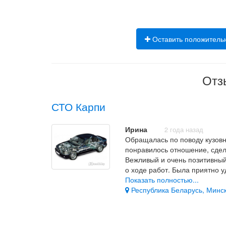
Оставить положитель
Отз
СТО Карпи
Ирина
2 года назад
Обращалась по поводу кузовно
понравилось отношение, сдел
Вежливый и очень позитивный
о ходе работ. Была приятно у
ремонтировалось. Всем реком
Показать полностью...
Республика Беларусь, Минск,
Понравилось отношение