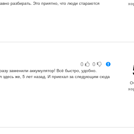
равно разбирать. Это приятно, что люди стараются
хо
не платил за одну и ту же работу. Подшипник заменили,
х есть. Гул пропал, машина идет отлично. Спасибо!
0
0
разу заменили аккумулятор! Всё быстро, удобно.
 здесь же, 5 лет назад. И приехал за следующим сюда
О
хо