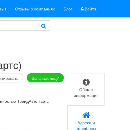
тзыв
Отзывы о компаниях
Блог
Войти
ртс)
ктировать
Вы владелец?
Общая
информация
енностью ТрейдАвтоПартс
Адреса и
телефоны