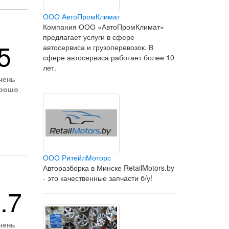
ООО АвтоПромКлимат
Компания ООО «АвтоПромКлимат»
предлагает услуги в сфере
5
автосервиса и грузоперевозок. В
сфере автосервиса работает более 10
лет.
чень
рошо
ООО РитейлМоторс
Авторазборка в Минске RetailMotors.by
- это качественные запчасти б/у!
.7
чень