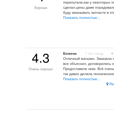
перепутали,как у некоторых э
сделал.цены даже порадовали
Хорошо
буду заказывать запчасти в э
довольный, посмотрим на ско
Показать полностью...
Персонал, цены
.
4.3
Божена
7 лет назад
Отличный магазин. Заказала 
все объяснил, договорились о
Предоставили чеки. Всё очень
Очень хорошо
так давно делала техническо
все будет чётко. Уверена, чт
Показать полностью...
своей ласточки) Попробуйте 
Рес
доставка цена