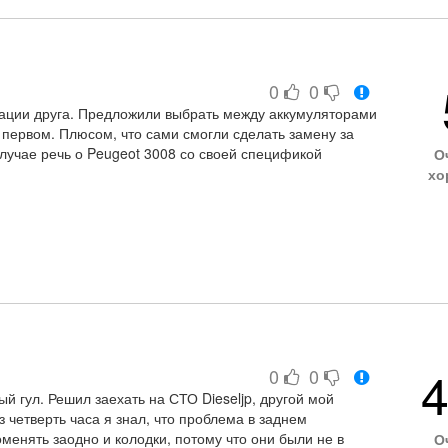
0
0
ации друга. Предложили выбрать между аккумуляторами
 первом. Плюсом, что сами смогли сделать замену за
случае речь о Peugeot 3008 со своей спецификой
О
хо
4
0
0
 гул. Решил заехать на СТО Dieseljp, другой мой
з четверть часа я знал, что проблема в заднем
менять заодно и колодки, потому что они были не в
О