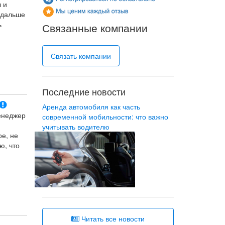
 и
 дальше
ь
Связанные компании
Связать компании
Последние новости
Аренда автомобиля как часть
менеджер
современной мобильности: что важно
учитывать водителю
ое, не
ю, что
ями для
Читать все новости