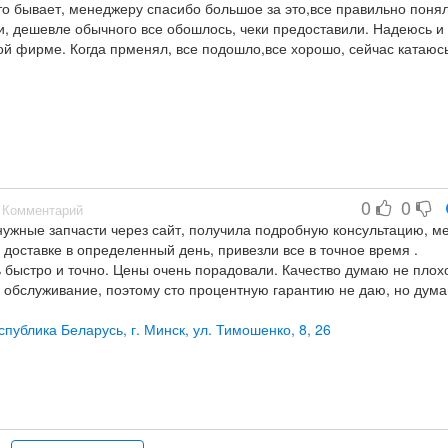
то бывает, менеджеру спасибо большое за это,все правильно понял
, дешевле обычного все обошлось, чеки предоставили. Надеюсь и
той фирме. Когда прменял, все подошло,все хорошо, сейчас катаюс
лько хватит этих запчастей. Рекомендую,хорошая фирма!)
0
0
Комментарий
нужные запчасти через сайт, получила подробную консультацию, 
 доставке в определенный день, привезли все в точное время .
 быстро и точно. Цены очень порадовали. Качество думаю не плох
е обслуживание, поэтому сто процентную гарантию не даю, но дума
о не однократно буду ещё обращаться в данный магазин за запчаст
заказать запчасти именно там, думаю каждый останется даволен.
публика Беларусь, г. Минск, ул. Тимошенко, 8, 26