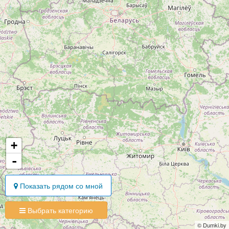
+
-
Показать рядом со мной
Выбрать категорию
© Dumki.by