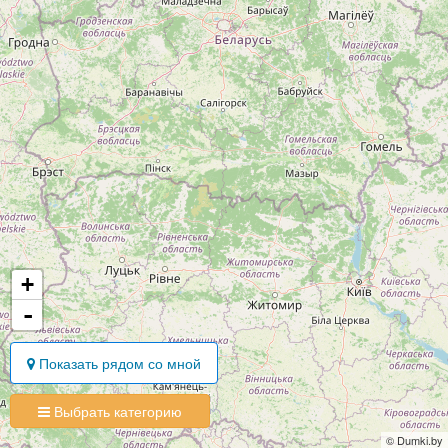
+
-
Показать рядом со мной
Выбрать категорию
© Dumki.by