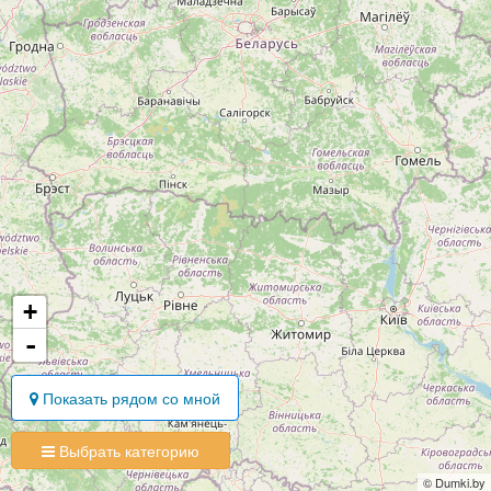
+
-
Показать рядом со мной
Выбрать категорию
© Dumki.by