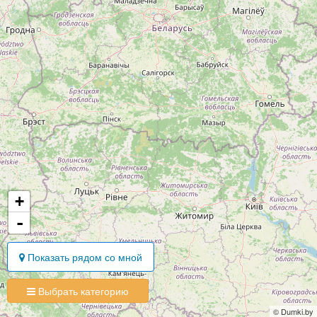
+
-
Показать рядом со мной
Выбрать категорию
© Dumki.by