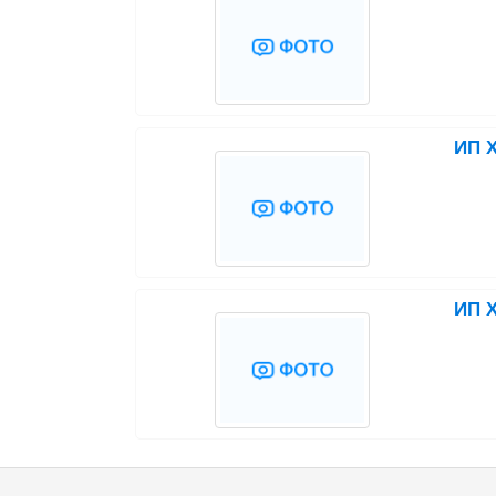
ИП Х
ИП Х