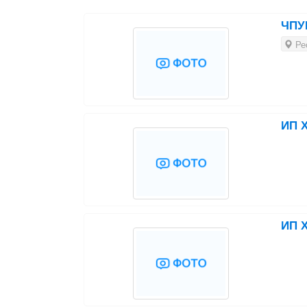
ЧПУП
Рес
ИП Х
ИП Х