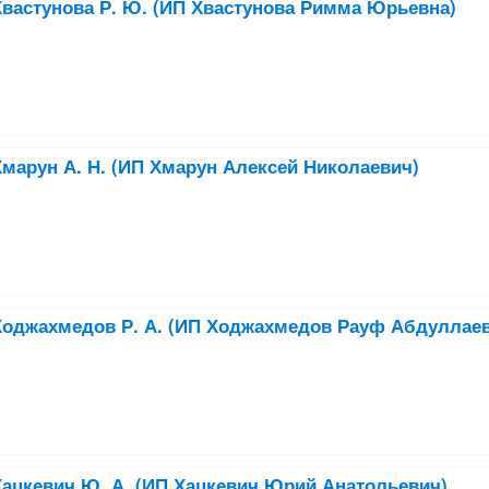
вастунова Р. Ю. (ИП Хвастунова Римма Юрьевна)
марун А. Н. (ИП Хмарун Алексей Николаевич)
Ходжахмедов Р. А. (ИП Ходжахмедов Рауф Абдуллае
ацкевич Ю. А. (ИП Хацкевич Юрий Анатольевич)