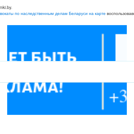
ki.by.
вокаты по наследственным делам Беларуси на карте
воспользовав