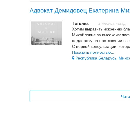
Адвокат Демидовец Екатерина Ми
Татьяна
2 месяца назад
Хотим выразить искренню бл
Михайловне за высококвалиф
поддержку на протяжении все
С первой консультации, котор
перспективы по нашим вопро
Показать полностью...
Вопросы касались наследовани
Республика Беларусь, Минск
дистанционно.
Екатерина Михайловна была н
тактична.
В суде дело о признании пра
одним из супругов было выигр
ее глубокие знания и понима
Чита
Искренне рекомендуем тем, к
высококвалифицированного а