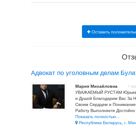
Оставить положитель
Отз
Адвокат по уголовным делам Була
Мария Михайловна
1 м
УВАЖАЕМЫЙ РУСТАМ Юрьевич
и Душой Благодарим Вас За Н
Своим Сердцем и Пониманием
Работу Выполняете Достойн
ПЕРЕЖИВАЕТЕ За Судьбу Чел
Показать полностью...
БОГА. Ещё Раз Благодарим В
Республика Беларусь, г. Мин
От Всей Нашей Семьи Особен