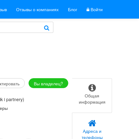
тзыв
Отзывы о компаниях
Блог
Войти
ктировать
Вы владелец?
Общая
k i partnery)
информация
неры
Адреса и
телефоны