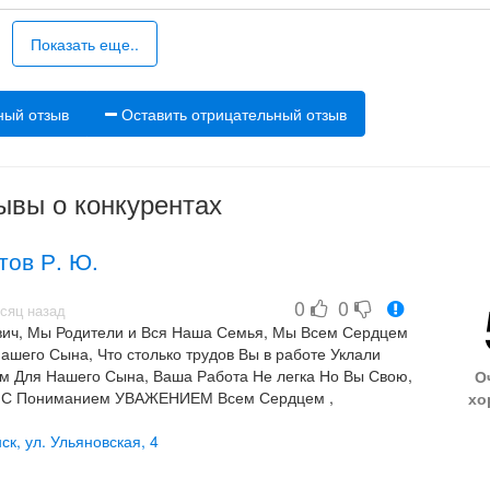
Показать еще..
ный отзыв
Оставить отрицательный отзыв
ывы о конкурентах
тов Р. Ю.
0
0
есяц назад
, Мы Родители и Вся Наша Семья, Мы Всем Сердцем
ашего Сына, Что столько трудов Вы в работе Уклали
 Для Нашего Сына, Ваша Работа Не легка Но Вы Свою,
О
о С Пониманием УВАЖЕНИЕМ Всем Сердцем ,
хо
овека. РУСТАМ ЮРЬЕВИЧ, Вы Просто Человек ОТ
ас за Вашу Работу За Нашего Сына. Низкий Вам Поклон
ск, ул. Ульяновская, 4
но От Родителей