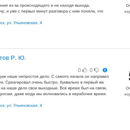
яния из-за происходящего и не находя выхода,
О
у, и уже с первых минут разговора с ним поняла, что
хо
жет повлиять на происходящее. Профессионал в своём
нь внимателен к деталям, отличный психолог, очень
ск, ул. Ульяновская, 4
т обстоятельства, сразу готов поддержать и защитить.
тов Р. Ю.
0
0
руки наше непростое дело. С самого начала он направил
ти. Среагировал очень быстро, буквально в первый же
л на наше дело свои выходные. Всё время был на связи,
О
росам, даже когда мы волновались в нерабочее время.
хо
й профессионал в своей области. С ним сразу
ск, ул. Ульяновская, 4
койствие, потому что работает настоящий специалист,
 «оказывает услуги».
 огромное!