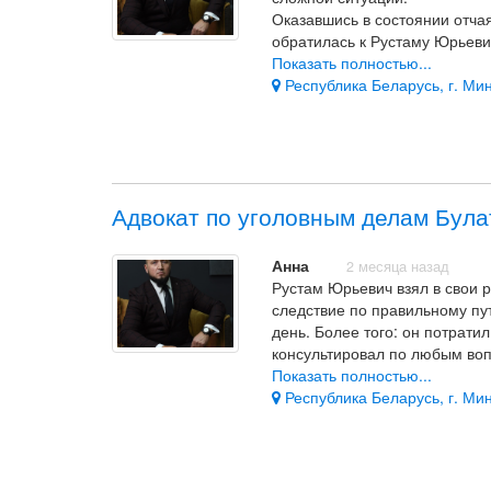
Оказавшись в состоянии отча
обратилась к Рустаму Юрьевич
нашла человека, который мо
Показать полностью...
деле, с большим опытом, оче
Республика Беларусь, г. Мин
хорошо видит людей и понимае
Спасибо!
Адвокат по уголовным делам Була
Анна
2 месяца назад
Рустам Юрьевич взял в свои 
следствие по правильному пу
день. Более того: он потрати
консультировал по любым воп
Показать полностью...
Впечатление — точный, чётки
Республика Беларусь, г. Мин
ощущаешь безопасность и спо
а не человек, который просто
Рустам Юрьевич, спасибо вам