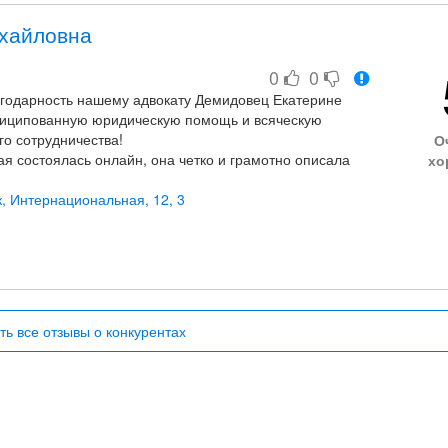
хайловна
0
0
агодарность нашему адвокату Демидовец Екатерине
иципованную юридическую помощь и всяческую
го сотрудничества!
О
ая состоялась онлайн, она четко и грамотно описала
хо
сам, объясняла все понятным языком.
я и приватизации. К слову, работа велась в том числе и
, Интернациональная, 12, 3
а связи, если возникали вопросы-была терпелива и
ва собственности по приватизированной квартире за
ано, благодаря ее участию! Она виртуозно вела защиту,
ние тонкостей дела восхищают!
ть все отзывы о конкурентах
то ищет ответственного, надежного и
двоката.