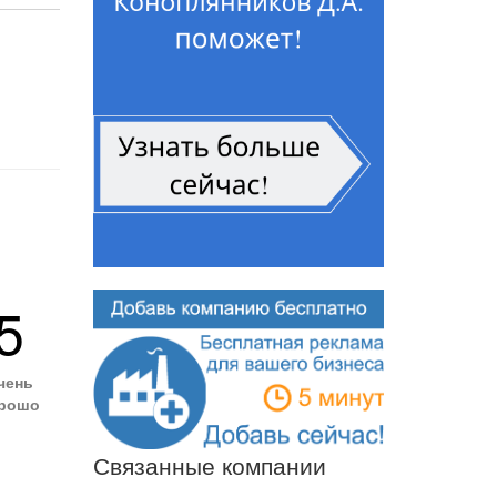
5
чень
рошо
Связанные компании