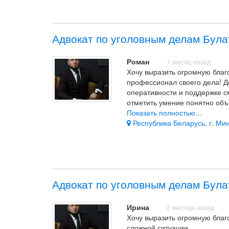
Адвокат по уголовным делам Була
Роман
1 месяц назад
Хочу выразить огромную благ
профессионал своего дела! Д
оперативности и поддержке с
отметить умение понятно об
обратную связь. Рекомендую 
Показать полностью...
Республика Беларусь, г. Мин
Адвокат по уголовным делам Була
Ирина
2 месяца назад
Хочу выразить огромную благ
сложной ситуации.