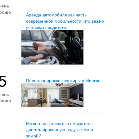
чень
рошо
Аренда автомобиля как часть
современной мобильности: что важно
учитывать водителю
5
Перепланировка квартиры в Минске
чень
рошо
Можно ли заливать в омыватель
дистиллированную воду летом и
зимой?