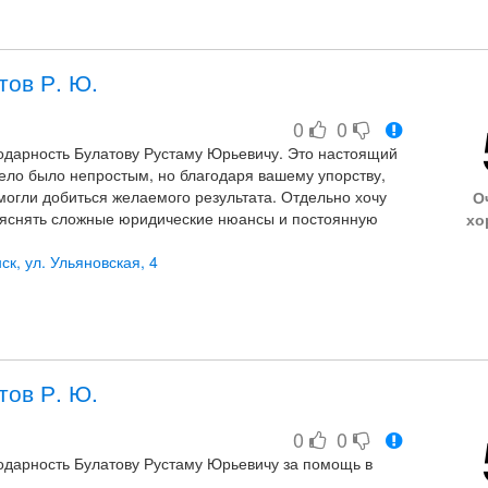
тов Р. Ю.
0
0
одарность Булатову Рустаму Юрьевичу. Это настоящий
ело было непростым, но благодаря вашему упорству,
могли добиться желаемого результата. Отдельно хочу
О
ъяснять сложные юридические нюансы и постоянную
хо
как надежного специалиста!
ск, ул. Ульяновская, 4
тов Р. Ю.
0
0
одарность Булатову Рустаму Юрьевичу за помощь в