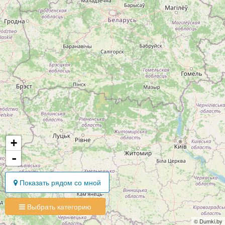
+
-
Показать рядом со мной
Выбрать категорию
© Dumki.by