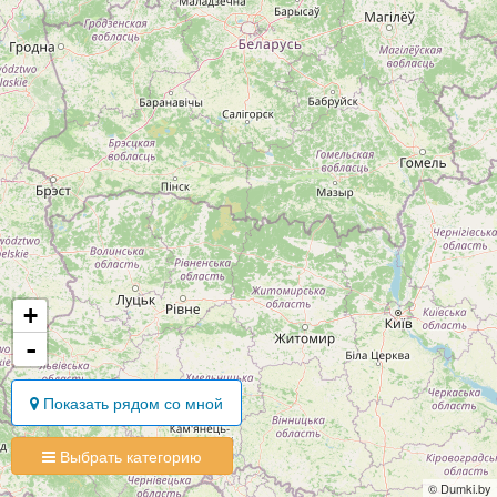
+
-
Показать рядом со мной
Выбрать категорию
© Dumki.by