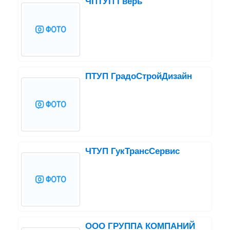
ЧПТУП Гверь
ПТУП ГрадоСтройДизайн
ЧТУП ГукТрансСервис
ООО ГРУППА КОМПАНИЙ