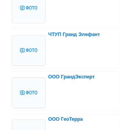
ЧТУП Гранд Элефант
ООО ГрандЭксперт
ООО ГеоТерра