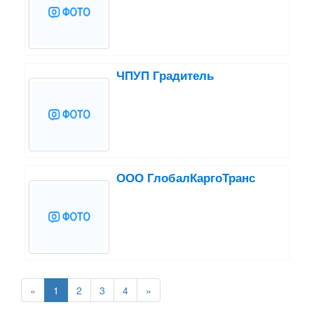
ЧПУП Градитель
ООО ГлобалКаргоТранс
«
1
2
3
4
»