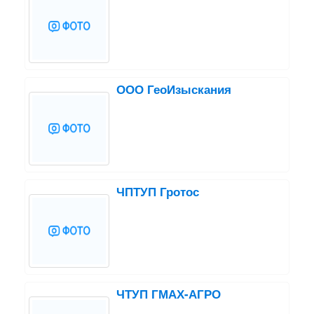
ООО ГеоИзыскания
ЧПТУП Гротос
ЧТУП ГМАХ-АГРО