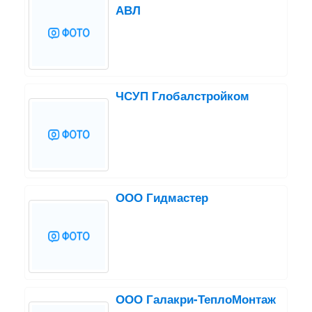
АВЛ
ЧСУП Глобалстройком
ООО Гидмастер
ООО Галакри-ТеплоМонтаж