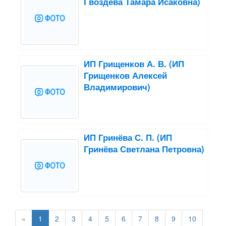
Гвоздева Тамара Исаковна)
ИП Грищенков А. В. (ИП
Грищенков Алексей
Владимирович)
ИП Гринёва С. П. (ИП
Гринёва Светлана Петровна)
«
1
2
3
4
5
6
7
8
9
10