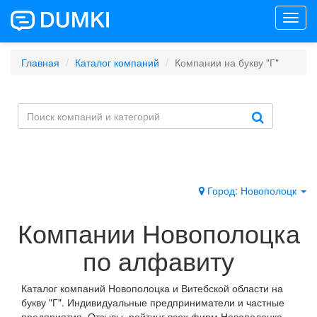
Toggl
navig
Главная
Каталог компаний
Компании на букву "Г"
Город: Новополоцк
Компании Новополоцка
по алфавиту
Каталог компаний Новополоцка и Витебской области на
букву "Г". Индивидуальные предприниматели и частные
предприятия. Отзывы, рейтинг всех фирм Новополоцка.