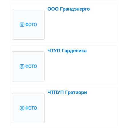
ООО Грандэнерго
ЧТУП Гарденика
ЧТПУП Гратиори