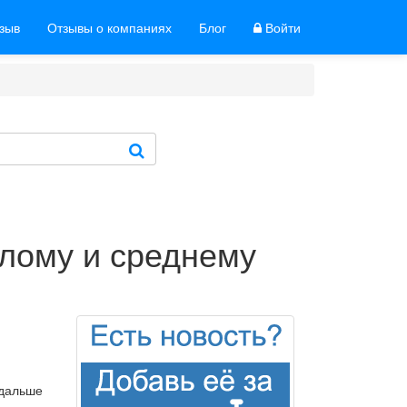
тзыв
Отзывы о компаниях
Блог
Войти
алому и среднему
 дальше