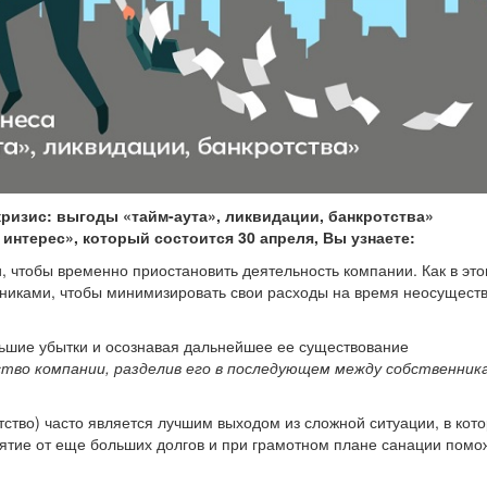
кризис: выгоды «тайм-аута», ликвидации, банкротства»
нтерес», который состоится 30 апреля, Вы узнаете:
, чтобы временно приостановить деятельность компании. Как в эт
отниками, чтобы минимизировать свои расходы на время неосущест
льшие убытки и осознавая дальнейшее ее существование
тво компании, разделив его в последующем между собственник
тство) часто является лучшим выходом из сложной ситуации, в кот
иятие от еще больших долгов и при грамотном плане санации помо
.