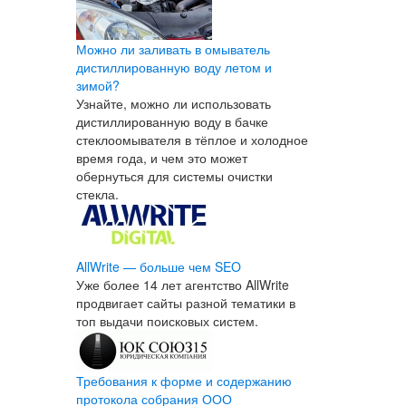
Можно ли заливать в омыватель
дистиллированную воду летом и
зимой?
Узнайте, можно ли использовать
дистиллированную воду в бачке
стеклоомывателя в тёплое и холодное
время года, и чем это может
обернуться для системы очистки
стекла.
AllWrite — больше чем SEO
Уже более 14 лет агентство AllWrite
продвигает сайты разной тематики в
топ выдачи поисковых систем.
Требования к форме и содержанию
протокола собрания ООО