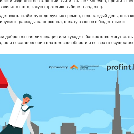
риски и издержки без гарантий выйти в плюс? Конечно, пройти «кр
ависит от того, какую стратегию выберет владелец.
дет взять «тайм-аут» до лучших времен, ведь каждый день, пока 
минуемые расходы на персонал, оплату взносов в бюджетные и
ии добровольная ликвидация или «уход» в банкротство могут стать
а, но и восстановления платежеспособности и возврат к осуществ