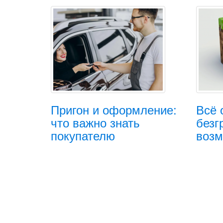
Пригон и оформление:
Всё 
что важно знать
безг
покупателю
возм