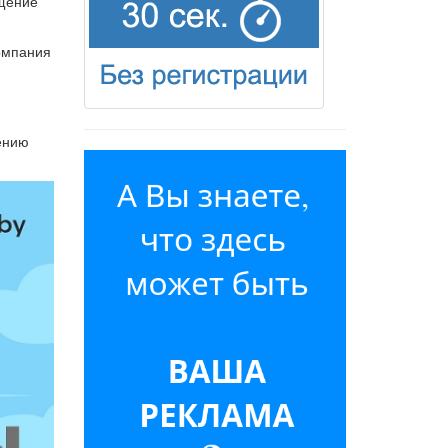
ещение
компания
лению