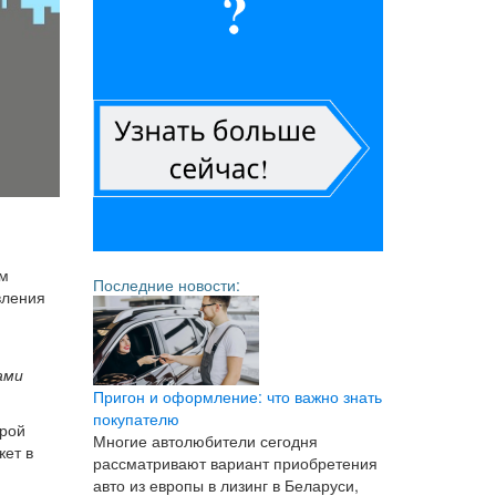
ом
Последние новости:
вления
ами
Пригон и оформление: что важно знать
покупателю
орой
Многие автолюбители сегодня
жет в
рассматривают вариант приобретения
авто из европы в лизинг в Беларуси,