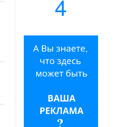
4
нии
нии
нии