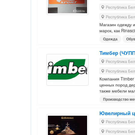
Республика Бела
Республика Бела
Магазин одежду и
марок, как Rinasci
Одежда
Обу
Тимбер (ЧУПП
Республика Бела
Республика Бела
Компания Timber
ценных пород дер
также мебели ма
Производство ме
Ювелирный ц
Республика Бела
Республика Белар