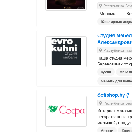
Республика Бела
«Мономах» — Веч
Ювелирные изде
Студия мебел
Александрови
Республика Бела
Наша студия мебе
Барановичах от с
Кухни
Мебель
Мебель для ванн
Sofishop.by 
Республика Бел
Интернет магазин
лекарственные тр
малышей, продук
Аптеки
Косме