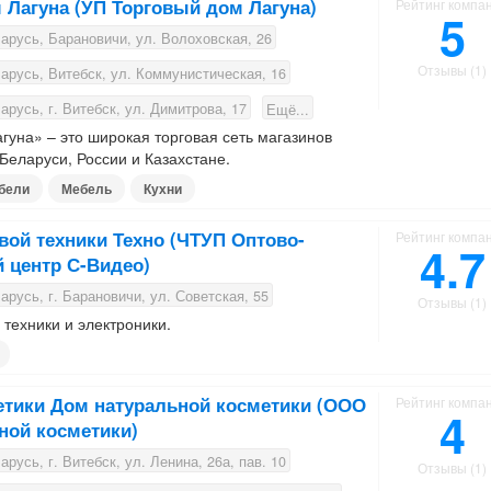
 Лагуна (УП Торговый дом Лагуна)
Рейтинг компа
5
русь, Барановичи, ул. Волоховская, 26
Отзывы (1)
русь, Витебск, ул. Коммунистическая, 16
русь, г. Витебск, ул. Димитрова, 17
Ещё...
гуна» – это широкая торговая сеть магазинов
еларуси, России и Казахстане.
бели
Мебель
Кухни
вой техники Техно (ЧТУП Оптово-
Рейтинг компа
4.7
й центр С-Видео)
русь, г. Барановичи, ул. Советская, 55
Отзывы (1)
техники и электроники.
етики Дом натуральной косметики (ООО
Рейтинг компа
4
ной косметики)
русь, г. Витебск, ул. Ленина, 26а, пав. 10
Отзывы (1)