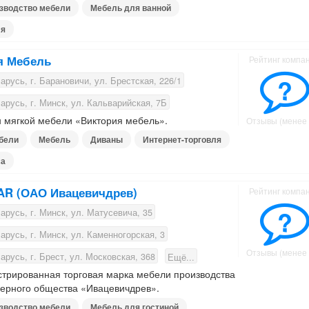
зводство мебели
Мебель для ванной
ля
я Мебель
Рейтинг компа
?
русь, г. Барановичи, ул. Брестская, 226/1
русь, г. Минск, ул. Кальварийская, 7Б
 мягкой мебели «Виктория мебель».
Отзывы (менее 
бели
Мебель
Диваны
Интернет-торговля
са
AR (ОАО Ивацевичдрев)
Рейтинг компа
?
русь, г. Минск, ул. Матусевича, 35
русь, г. Минск, ул. Каменногорская, 3
Отзывы (менее 
русь, г. Брест, ул. Московская, 368
Ещё...
стрированная торговая марка мебели производства
нерного общества «Ивацевичдрев».
зводство мебели
Мебель для гостиной