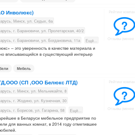
АО Инволюкс)
Рейтинг компа
?
русь, Минск, ул. Седых, 6а
русь, г. Барановичи, ул. Пролетарская, 40/2
Отзывы (менее 
русь, г. Барановичи, ул. Богдановича, 11а
Ещё...
кс» – это уверенность в качестве материала и
чно вписывающийся в существующий интерьер
бели
Мебель
ТД,ООО (СП ,ООО Белюкс ЛТД)
Рейтинг компа
?
русь, г. Минск, ул. Мельникайте, 8
русь, г. Жодино, ул. Кузнечная, 30
Отзывы (менее 
русь, г. Борисов, ул. Гагарина, 58
Ещё...
арейшее в Беларуси мебельное предприятие по
ели для ванных комнат, в 2014 году отметившее
 юбилей.