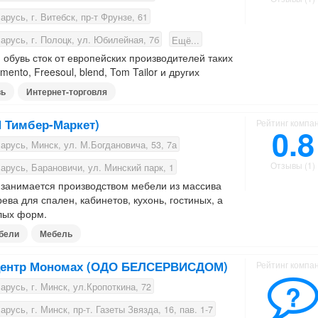
русь, г. Витебск, пр-т Фрунзе, 61
русь, г. Полоцк, ул. Юбилейная, 7б
Ещё...
 обувь сток от европейских производителей таких
mento, Freesoul, blend, Tom Tailor и других
вь
Интернет-торговля
 Тимбер-Маркет)
Рейтинг компа
0.8
русь, Минск, ул. М.Богдановича, 53, 7а
Отзывы (1)
русь, Барановичи, ул. Минский парк, 1
 занимается производством мебели из массива
ева для спален, кабинетов, кухонь, гостиных, а
лых форм.
бели
Мебель
ентр Мономах (ОДО БЕЛСЕРВИСДОМ)
Рейтинг компа
?
русь, г. Минск, ул.Кропоткина, 72
усь, г. Минск, пр-т. Газеты Звязда, 16, пав. 1-7