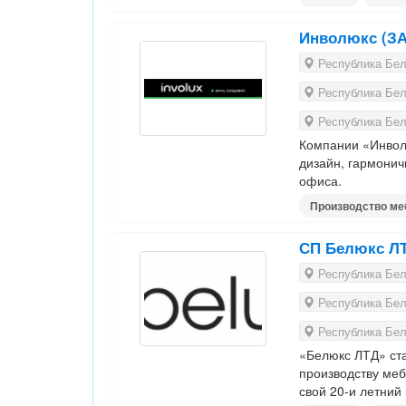
Инволюкс (З
Республика Бела
Республика Бела
Республика Бела
Компании «Инволю
дизайн, гармони
офиса.
Производство ме
СП Белюкс Л
Республика Бела
Республика Бела
Республика Бела
«Белюкс ЛТД» ст
производству меб
свой 20-и летний