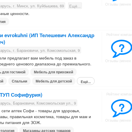
Отзывы (менее 
русь, г. Минск, ул. Куйбышева, 69
Ещё...
ные ценности.
лия
и evrokuhni (ИП Телешевич Александр
Рейтинг компа
ч)
?
русь, г. Барановичи, ул. Комсомольская, 9
ли предлагает вам мебель под заказ в
Отзывы (менее 
реднего ценового диапазона до премиального.
 для гостиной
Мебель для прихожей
ой
Спальни
Мебель для детской
Ещё...
(ЧТУП Софифурия)
Рейтинг компа
?
арусь, Барановичи, Комсомольская ул., 9
 сети аптек Софи - товары для здоровья,
авы, правильная косметика, товары для мам и
Отзывы (менее 
ты питания для ЗОЖ.
тология
Магазины детских товаров