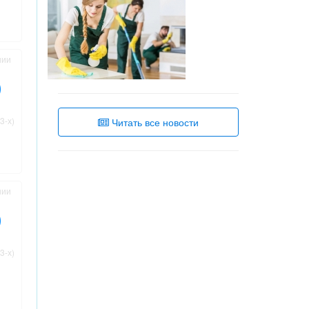
нии
3-х)
Читать все новости
нии
3-х)