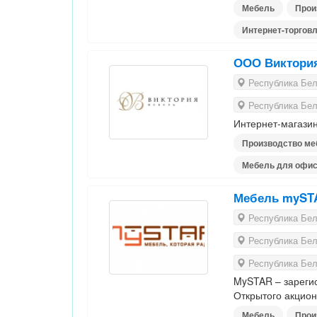
Мебель
Прои
Интернет-торгов
ООО Виктори
Республика Бела
Республика Бела
Интернет-магазин
Производство ме
Мебель для офи
Мебель myST
Республика Бела
Республика Бела
Республика Бела
MySTAR – зареги
Открытого акцио
Мебель
Прои