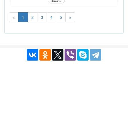
Ещё...
«
1
2
3
4
5
»
Публичный договор
|