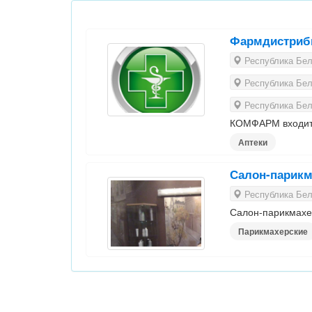
Фармдистри
Республика Бела
Республика Бела
Республика Бела
КОМФАРМ входит 
Аптеки
Салон-парик
Республика Бела
Салон-парикмахе
Парикмахерские