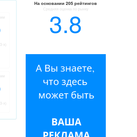
На основании
205 рейтингов
Средняя оценка по рынку
3.8
нии
3-х)
нии
3-х)