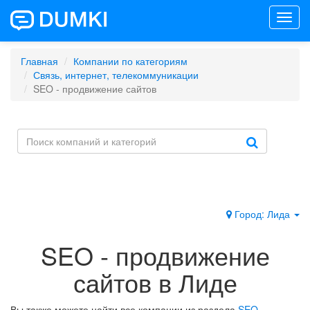
Toggl
navig
Главная
Компании по категориям
Связь, интернет, телекоммуникации
SEO - продвижение сайтов
Город: Лида
SEO - продвижение
сайтов в Лиде
Вы также можете найти все компании из раздела
SEO -