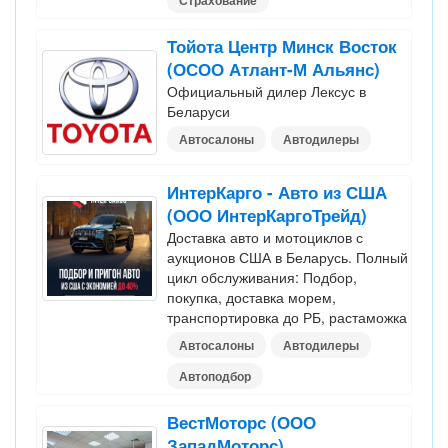
Страхование
Тойота Центр Минск Восток
(ОСОО Атлант-М Альянс)
Официальный дилер Лексус в
Беларуси
Автосалоны
Автодилеры
ИнтерКарго - Авто из США
(ООО ИнтерКаргоТрейд)
Доставка авто и мотоциклов с
аукционов США в Беларусь. Полный
цикл обслуживания: Подбор,
покупка, доставка морем,
транспортировка до РБ, растаможка
Автосалоны
Автодилеры
Автоподбор
ВестМоторс (ООО
ЗападМоторс)