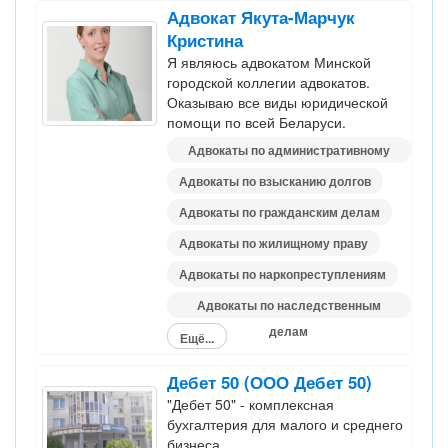
Адвокат Якута-Марчук
Кристина
Я являюсь адвокатом Минской
городской коллегии адвокатов.
Оказываю все виды юридической
помощи по всей Беларуси.
Адвокаты по административному
праву
Адвокаты по взысканию долгов
Адвокаты по гражданским делам
Адвокаты по жилищному праву
Адвокаты по наркопреступлениям
Адвокаты по наследственным
делам
Ещё...
Дебет 50 (ООО Дебет 50)
"Дебет 50" - комплексная
бухгалтерия для малого и среднего
бизнеса.