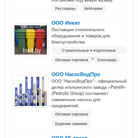
Рестораны
Кейтеринг
ООО Инкит
Поставщик отопительного
оборудования и товаров для
благоустройства.
Строительные и отделочные
материалы
Оптовая торговля
Электрика
ООО НасосВодПро
ООО "НасосВодПро" - официальный
дилер итальянского завода «Panelli»
(Pedrollo Group) поставляет
скважинные насосы для
предприятий.
Оптовая торговля
Бурение скважин
ООО КБ траст