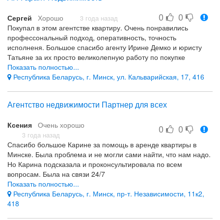
0
0
Сергей
Хорошо
3 года назад
Покупал в этом агентстве квартиру. Очень понравились
профессональный подход, оперативность, точность
исполненя. Большое спасибо агенту Ирине Демко и юристу
Татьяне за их просто великолепную работу по покупке
квартиры. Желаю им
Показать полностью...
и компании успехов в их работе. Большое спасибо!
Республика Беларусь, г. Минск, ул. Кальварийская, 17, 416
Точность, оперативность, знание своего дела
Нет
Агентство недвижимости Партнер для всех
Ксения
Очень хорошо
0
0
3 года назад
Спасибо большое Карине за помощь в аренде квартиры в
Минске. Была проблема и не могли сами найти, что нам надо.
Но Карина подсказала и проконсультировала по всем
вопросам. Была на связи 24/7
Спасибо, рекомендую!
Показать полностью...
Республика Беларусь, г. Минск, пр-т. Независимости, 11к2,
Оперативность и профессионализм
418
Все было супер.