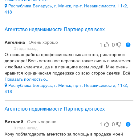
Звонила Татьяне и в 10 вечера, она отвечала и помогала нам!
Республика Беларусь, г. Минск, пр-т. Независимости, 11к2,
В связи с этим, Хочу поблагодарить Татьяну Лабуткину за
418
помощь в продаже нашего уютного семейного домика!
Спасибо большое ей за такую кропотливую работу и
Агентство недвижимости Партнер для всех
отношение к нам!
Клиентоориентированность
Ангелина
Очень хорошо
1
0
все было просто прекрасно
3 года назад
Отличная работа профессиональных агентов, риэлторов и
директора! Весь остальное персонал также очень внимателен
к любым клиентам, да и в принципе всем людей. Мне очень
нравится юридическая поддержка со всех сторон сделки. Всё
по полочкам объяснили, что куда где и зачем. Никакие наши
Показать полностью...
вопросы не осудили и не посчитали глупыми) будем чуть еще
Республика Беларусь, г. Минск, пр-т. Независимости, 11к2,
раз общаться. Спасибо!
418
Юридическое сопровождение, отношение к клиентам
Агентство недвижимости Партнер для всех
Виталий
Очень хорошо
1
0
3 года назад
Хочу поблагодарить агентство за помощь в продаже моей