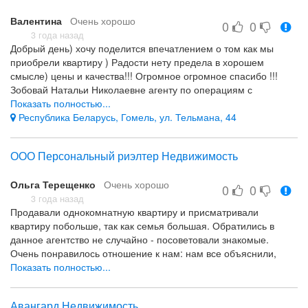
Валентина
Очень хорошо
0
0
3 года назад
Добрый день) хочу поделится впечатлением о том как мы
приобрели квартиру ) Радости нету предела в хорошем
смысле) цены и качества!!! Огромное огромное спасибо !!!
Зобовай Натальи Николаевне агенту по операциям с
недвижимостью +375(44)7397472 ( которая работает в Лига
Показать полностью...
права купли,продажа,обмен оформление недвижимости) это
Республика Беларусь, Гомель, ул. Тельмана, 44
такой человечек который действительно достоин уважения и
нету предела восторга ) и мы с мужем считаем что обе
ООО Персональный риэлтер Недвижимость
стороны продавца и покупателя остались довольны так как мы
видели хорошее настроение продавца . Но я все же
Ольга Терещенко
Очень хорошо
убеждаюсь что все зависит от агента . Да )скажите вы! есть и
0
0
другие фирмы по недвижимостям и агенты ! Но уж поверьте за
3 года назад
Продавали однокомнатную квартиру и присматривали
год искавши квартиру разного повстречаешь.
квартиру побольше, так как семья большая. Обратились в
Отношения
данное агентство не случайно - посоветовали знакомые.
Всё понравилось
Очень понравилось отношение к нам: нам все объяснили,
рассказали, какие документы нужны, как их собрать и даже с
Показать полностью...
некоторыми помогли. Быстро предложили нам несколько
вариантов квартир, которые нам бы подошли. Определились с
Авангард Недвижимость