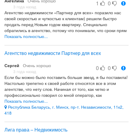
Ангелина
Очень хорошо
1
0
3 года назад
Агентство недвижимости «Партнер для всех» поразило нас
своей скоростью и чуткостью к клиентам) решили быстро
продать перед Новым годом квартирку. Специально
обратились в агентство, потому что понимали, что сроки прям
короткие и саму мы ну никак не сможем продать
Показать полностью...
Честно говоря, даже обращаясь мы не надеялись.. но у них
получилось) квартира ушла в очень короткие сроки!) вот что
Агентство недвижимости Партнер для всех
значит профессионалы) чуть что обращайтесь только сюда
Скорость, профессионализм
Сергей
Очень хорошо
0
0
3 года назад
Если бы можно было поставить больше звезд, я бы поставила!
Настолько трепетно к своей работе относятся все в этом
агентстве, что нету слов. Начиная от того, как четко и
профессионально говорил со мной оператор, как
профессионально отфотографировали мою квартиру и сняли
Показать полностью...
видео, заканчивая тем, как при продаже объекта юридически
Республика Беларусь, г. Минск, пр-т. Независимости, 11к2,
грамотно все сделали их агенты и юристы! Молодцы!
418
Высококвалифицированные специалисты и индивидуальный
подход!
Лига права – Недвижимость