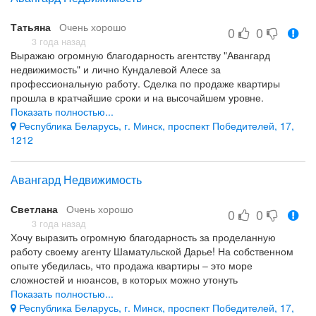
выбором, датой сделки... Ни малейшего сомнения или
неудобства. Очень легкое общение, агенты на связи
Татьяна
Очень хорошо
постоянно. Все очень достойно. Боялись что на те деньги, на
0
0
которые мы планировали взять хотя бы двухкомнатную
3 года назад
Выражаю огромную благодарность агентству "Авангард
квартиру, вариантов не найдется. В итогу купили
недвижимость" и лично Кундалевой Алесе за
трехкомнатную и даже сэкономили. Тысяча восхищений за
профессиональную работу. Сделка по продаже квартиры
отношение к клиентам, помощь и содействие. Спасибо!
прошла в кратчайшие сроки и на высочайшем уровне.
Находясь в другом городе, я была спокойна, и полностью
Показать полностью...
доверилась специалистам. Желаю процветания вашему
Республика Беларусь, г. Минск, проспект Победителей, 17,
агентству и благодарных клиентов! Спасибо, что вы есть!
1212
Внимательность к клиенту и оперативность
Все понравилось
Авангард Недвижимость
Светлана
Очень хорошо
0
0
3 года назад
Хочу выразить огромную благодарность за проделанную
работу своему агенту Шаматульской Дарье! На собственном
опыте убедилась, что продажа квартиры – это море
сложностей и нюансов, в которых можно утонуть
неподготовленному человеку, но у меня был надёжный
Показать полностью...
спасательный круг по имени Дарья. С первой же встречи было
Республика Беларусь, г. Минск, проспект Победителей, 17,