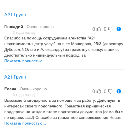
Всё было супер!!!
А21 Групп
Геннадий
Очень хорошо
0
0
3 года назад
Спасибо за помощь сотрудникам агентства "А21
недвижимость центр услуг" на п-те Машерова, 25/3 (директору
Дубовской Ольге и Александру) за грамотную консультацию,
действительно индивидуальный подход, за
профессиональные навыки. Сделка прошла в назначенный
Показать полностью...
срок, учли мои интересы и интересы продавца
грамотная консультацию, действительно индивидуальный
А21 Групп
подход, профессиональные навыки.
все понравилось
Елена
Очень хорошо
0
0
3 года назад
Выражаю благодарность за помощь и за работу. Действуют в
интересах своего подопечного. Грамотная юридическая
поддержка на каждом этапе подготовки документов (сама бы я
не справилась!) Спасибо за грамотное сопровождение Новик
Любови! Рекомендую!
Показать полностью...