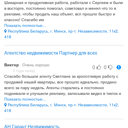
Шикарная и продуктивная работа, работали с Сергеем и были
последний просмотр и я решила для себя, стоп, хватит-я уже
в восторге, постоянно помогал, советовал и менял что то в
устала, больше показывать риелторам ее не хочу. И тут звонит
рекламе, чтобы продать наш объект, всп прошло быстро и
Рыльченко Игорь из агентства «Гарант Недвижимость» и
классно! Спасибо им
говорит: «Я у подъезда, хочу посмотреть вашу квартиру», а я
Показать полностью...
ему ответила: «если вы меня будете обрабатывать и хотите
Качество работы
Республика Беларусь, г. Минск, пр-т. Независимости, 11к2,
заключить со мной договор, то можете даже не
Все было слишком хорошо)
418
подниматься»))))) Зашел в квартиру улыбающийся, стильно
одетый и располагающий к себе молодой человек. У его у
единственного с собой была наглядная выборка квартир с
Агентство недвижимости Партнер для всех
ценами и квадратурой, где было четко видно, что и по какой
цене продается и продавалось на рынке недвижимости жилья.
Виктор
Очень хорошо
Игорь сказал «мне понравилась ваша квартира и я бы хотел с
0
0
3 года назад
вами посотрудничать и я уверен, что мы ее продадим по той
Спасибо большое агенту Светлане за кропотливую работу с
цене по которой вы ее выставили». На следующий день у
продажей нашей квартиры, все прошло идеально, продано
меня уже был лучший фотограф и даже здесь Игорь
всего за пару недель. Агенты старались и постоянно
Рыльченко не стоял в стороне, а сам предложил свою
поднимали и улучшили рекламу, записывали видео в тикток и
помощь, если нужно было перенести мебель или техн
многое другое. Рекомендую!
Показать полностью...
все
Республика Беларусь, г. Минск, пр-т. Независимости, 11к2,
Очень качественно оказания услуга
418
Всё было супер!!!
АН Гарант Недвижимость