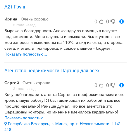
А21 Групп
Ирина
Очень хорошо
0
0
3 года назад
Выражаю благодарность Александру за помощь в покупке
недвижимости. Меня слушали и слышали. Были учтены все
мои запросы и выполнены на 110%: и вид из окна, и сторона
света, и этаж, и планировка, и самое главное - бюджет.
Помогли сторговаться, подготовили все документы, безумно
Показать полностью...
сэкономили мое время. Я и не уверена, что сама нашла бы
себе эту квартиру. Еще раз спасибо за проделанную
Агентство недвижимости Партнер для всех
профессиональную работу! Однозначно рекомендую!
четкая работа специалиста
Сергей
Очень хорошо
0
0
что не обратилась ранее
3 года назад
Хочу поблагодарить агента Сергея за профессионализм и его
кропотливую работу! Я был шокирован их работой и как все
прошло идеально! Раньше думал, что все агентства это
шарашкины конторы, но мнение изменилось кардинально!
Рекомендуем 100%!
Показать полностью...
Республика Беларусь, г. Минск, пр-т. Независимости, 11к2,
Очень профессиональная работа всех сотрудников
418