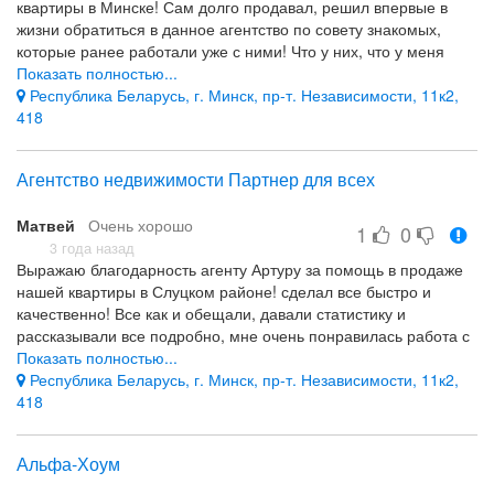
квартиры в Минске! Сам долго продавал, решил впервые в
жизни обратиться в данное агентство по совету знакомых,
которые ранее работали уже с ними! Что у них, что у меня
остались только положительные эмоции от работы с ними!
Показать полностью...
Услуга была оказана максимально качественно, со всеми
Республика Беларусь, г. Минск, пр-т. Независимости, 11к2,
отчетами и со всеми моими просьбами! Я доволен. На связи
418
со мной были круглые сутки и благодаря такой работе им
удалось продать мою квартиру всего за 4 месяца! Спасибо им
Агентство недвижимости Партнер для всех
большое!
Их трепетное отношение к работе и клиенту
Матвей
Очень хорошо
1
0
Все было супер
3 года назад
Выражаю благодарность агенту Артуру за помощь в продаже
нашей квартиры в Слуцком районе! сделал все быстро и
качественно! Все как и обещали, давали статистику и
рассказывали все подробно, мне очень понравилась работа с
ними! Всем рекомендую!
Показать полностью...
Республика Беларусь, г. Минск, пр-т. Независимости, 11к2,
Компетентность
418
Не было такого
Альфа-Хоум