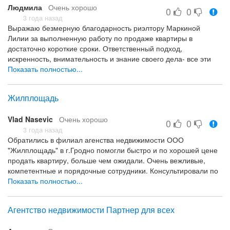
Людмила
Очень хорошо
0
0
3 года назад
Выражаю безмерную благодарность риэлтору Маркиной
Лилии за выполненную работу по продаже квартиры в
достаточно короткие сроки. Ответственный подход,
искренность, внимательность и знание своего дела- все эти
качества присущи Лилии.Буду рекомендовать своим друзьям и
Показать полностью...
знакомым.! Успехов всему коллективу!
Жилплощадь
Vlad Nasevic
Очень хорошо
0
0
3 года назад
Обратились в филиал агенства недвижимости ООО
"Жилплощадь" в г.Гродно помогли быстро и по хорошей цене
продать квартиру, больше чем ожидали. Очень вежливые,
компетентные и порядочные сотрудники. Консультировали по
всем сопутствующим вопросам не только продажи.
Показать полностью...
Рекомендую.
Быстро Решили вопрос , Компетентность , порядочность
Агентство недвижимости Партнер для всех
-------------