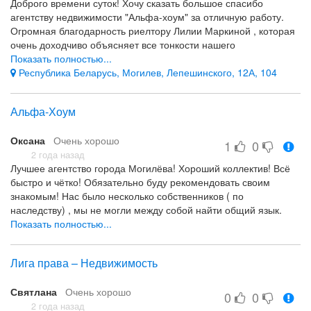
Доброго времени суток! Хочу сказать большое спасибо
агентству недвижимости "Альфа-хоум" за отличную работу.
Огромная благодарность риелтору Лилии Маркиной , которая
очень доходчиво объясняет все тонкости нашего
законодательства , за её профессионализм в работе, за
Показать полностью...
индивидуальный подход к каждому из участников сделки
Республика Беларусь, Могилев, Лепешинского, 12А, 104
купли-продажи. Сделка прошла быстро и без всяких проблем!
Желаю вам побольше благодарных клиентов. Однозначно
Альфа-Хоум
буду рекомендовать именно вас!
Профессионализм сотрудников Индивидуальный подход
Оксана
Очень хорошо
1
0
-
2 года назад
Лучшее агентство города Могилёва! Хороший коллектив! Всё
быстро и чётко! Обязательно буду рекомендовать своим
знакомым! Нас было несколько собственников ( по
наследству) , мы не могли между собой найти общий язык.
Сотрудники Альфа-хоум были нашим звеном. В итоге
Показать полностью...
благополучно вышли на сделку. Спасибо Вам!
Профессионализм, грамотный подход к каждому.
Лига права – Недвижимость
Святлана
Очень хорошо
0
0
2 года назад