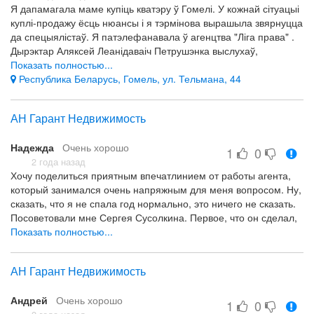
Я дапамагала маме купіць кватэру ў Гомелі. У кожнай сітуацыі
куплі-продажу ёсць нюансы і я тэрмінова вырашыла звярнуцца
да спецыялістаў. Я патэлефанавала ў агенцтва "Ліга права" .
Дырэктар Аляксей Леанідаваіч Петрушэнка выслухаў,
дасканала разабраўся ў сітуацыі і даў добрыя парады, а
Показать полностью...
потым мы працавалі з рыэлтарам Надзеяй Аляксандраўнай
Республика Беларусь, Гомель, ул. Тельмана, 44
Туманавай. Я заўжды з цеплынёй успамінаю тую падтрымку,
якую аказала Надзея Аляксандраўна ў пакупцы кватэры. Мама
АН Гарант Недвижимость
і я адчувалі сябе ў надзейных руках спецыяліста-
прафесіянала. Надзея Аляксандраўна дапамагла нам
Надежда
Очень хорошо
зэканоміць час, нервы і нават грошы. У агенцтве "Ліга права"
1
0
працуюць сапраўдныя прафесіяналы.
2 года назад
Хочу поделиться приятным впечатлинием от работы агента,
Спадабаўся прафесіяналізм і дабрыня. Усё дакладна, без
который занимался очень напряжным для меня вопросом. Ну,
пустых абяцанняў, пунктуальна.
сказать, что я не спала год нормально, это ничего не сказать.
-
Посоветовали мне Сергея Сусолкина. Первое, что он сделал,
это успокоил меня и привел нервишки в равновесие.)) тут вам
Показать полностью...
и агент и психолог в одном лице. И дальше забрал весь
дурдом на себя. Я только вовремя отвечала на важные
АН Гарант Недвижимость
вопросы и иногда ставила подпись. Рада,что у нас еще есть
такие профи. Спасибо!
Андрей
Очень хорошо
1
0