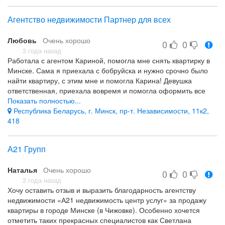
профессионализм работы Новик Любови
то. что не обратилась в А21 раньше
Агентство недвижимости Партнер для всех
Любовь
Очень хорошо
0
0
3 года назад
Работала с агентом Кариной, помогла мне снять квартирку в
Минске. Сама я приехала с бобруйска и нужно срочно было
найти квартиру, с этим мне и помогла Карина! Девушка
ответственная, приехала вовремя и помогла оформить все
документы! Спасибо ей, смело могу рекомендовать
Показать полностью...
Республика Беларусь, г. Минск, пр-т. Независимости, 11к2,
Классная работа агентов
418
все понравилось
А21 Групп
Наталья
Очень хорошо
0
0
3 года назад
Хочу оставить отзыв и выразить благодарность агентству
недвижимости «А21 недвижимость центр услуг» за продажу
квартиры в городе Минске (в Чижовке). Особенно хочется
отметить таких прекрасных специалистов как Светлана