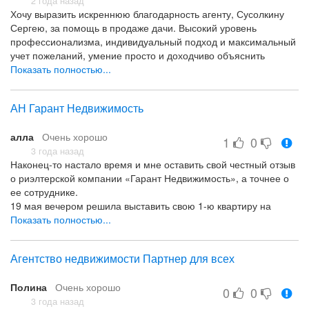
2 года назад
Хочу выразить искреннюю благодарность агенту, Сусолкину
Сергею, за помощь в продаже дачи. Высокий уровень
профессионализма, индивидуальный подход и максимальный
учет пожеланий, умение просто и доходчиво объяснить
сложные тонкости законодательства. Сергей, спасибо за Вашу
Показать полностью...
работу, очень благодарны за решение сложного вопроса!
Всё шикарно!!!)
АН Гарант Недвижимость
алла
Очень хорошо
1
0
3 года назад
Наконец-то настало время и мне оставить свой честный отзыв
о риэлтерской компании «Гарант Недвижимость», а точнее о
ее сотруднике.
19 мая вечером решила выставить свою 1-ю квартиру на
продажу, на утро я боялась поднимать телефон от
Показать полностью...
незнакомых номеров и это все были риелторы, которые
хотели посмотреть квартиру. С 18.00 и до 22.00, каждые пол
Агентство недвижимости Партнер для всех
часа приходил новый и новый риелтор, их всего было
8человек.И каждый мне пытался навязать свои услуги по
Полина
Очень хорошо
продаже и по сотрудничеству, но с акцентом на то, а почему
0
0
вы поставили такую высокую цену. В 22.00 был назначен
3 года назад