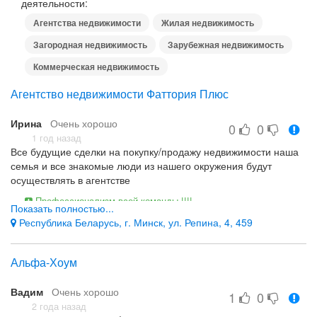
деятельности:
Агентства недвижимости
Жилая недвижимость
Загородная недвижимость
Зарубежная недвижимость
Коммерческая недвижимость
Агентство недвижимости Фаттория Плюс
Ирина
Очень хорошо
0
0
1 год назад
Все будущие сделки на покупку/продажу недвижимости наша
семья и все знакомые люди из нашего окружения будут
осуществлять в агентстве
Профессионализм всей команды !!!!
Показать полностью...
Такого нет!
Республика Беларусь, г. Минск, ул. Репина, 4, 459
Альфа-Хоум
Вадим
Очень хорошо
1
0
2 года назад