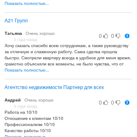
Алексеевна и Александр Геннадьевич. Благодаря Александру
Показать полностью...
Геннадьевичу, сгладили все острые углы с покупателем.
Нашли компромисс по всем спорным вопросам, благодаря
А21 Групп
чему и состоялась сделка. Александр Геннадьевич четко
объяснил все юридические и гражданские права и четко
Татьяна
Очень хорошо
следил за их выполнением, т.к. было давление со стороны
0
0
покупателя. Условия предварительного договора были четко
3 года назад
Хочу сказать спасибо всем сотрудникам, а также руководству
составлены. Уже не первый раз продаю недвижимость, а
за отличную и слаженную работу. Сама сделка прошла
реально сделка прошла комфортно и без лишних волнений.
быстро. Смотрели квартиру всегда в удобное для меня время,
Рекомендую пользоваться услугами «А21 недвижимость центр
грамотно объясняли все моменты, не было чувства, что от
услуг». Сама же буду рекомендовать всем родным и
меня пытаются что-то скрыть. Я всем довольна. Рекомендую!
Показать полностью...
знакомым!
Все, что написала в тексте
Юридические моменты Договор Обсуждение Специалисты
Все понравилось, претензий нет, рекомендую
все прошло хорошо
Агентство недвижимости Партнер для всех
Андрей
Очень хорошо
0
0
3 года назад
Работа на 10/10
Отношение к клиентам 10/10
Профессионализм 10/10
Качество работы 10/10
Агенты адекватные, юридически подкованы и помогут всегда!
Показать полностью...